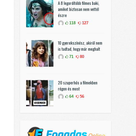
A 8 legordítóbb filmes baki,
amiket biztosan nem vettél
észre
118
127
10 gyerekszínész, akiről nem
is tudtad, hogy már meghalt
71
80
20 szuperhős a filmekben
régen és most
64
56