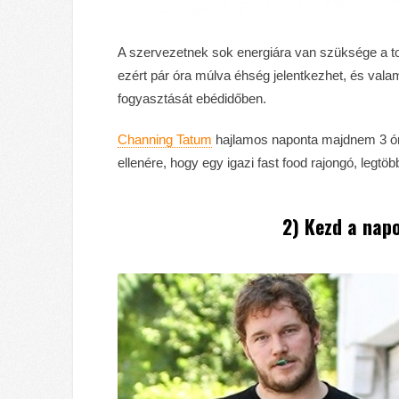
A szervezetnek sok energiára van szüksége a t
ezért pár óra múlva éhség jelentkezhet, és valam
fogyasztását ebédidőben.
Channing Tatum
hajlamos naponta majdnem 3 órát
ellenére, hogy egy igazi fast food rajongó, legt
2) Kezd a napo