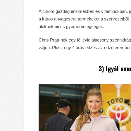
A citrom gazdag enzimekben és vitaminokban, javí
a káros anyagcsere termékeket a szervezetből. A
akiknek nincs gyomorbetegségük.
Chris Pratt-nek egy fél évig alacsony szénhidrát
váljon. Plusz egy 4 órás edzés az edzőterembe
3) Igyál smo