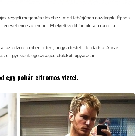
ojás reggeli megemésztéséhez, mert fehérjében gazdagok. Éppen
i édeset enne az ember. Ehelyett vedd fontolóra a rántotta
 az edzőteremben tölteni, hogy a testét fitten tartsa. Annak
öbbször igyekszik egészséges ételeket fogyasztani.
d egy pohár citromos vízzel.