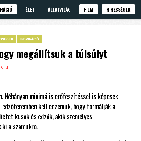
IRÁCIÓ
ÉLET
ÁLLATVILÁG
FILM
HÍRESSÉGEK
ESSÉGEK
INSPIRÁCIÓ
hogy megállítsuk a túlsúlyt
3
n. Néhányan minimális erőfeszítéssel is képesek
 edzőteremben kell edzeniük, hogy formálják a
ietetikusok és edzők, akik személyes
 ki a számukra.