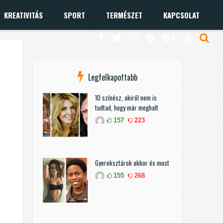
KREATIVITÁS
SPORT
TERMÉSZET
KAPCSOLAT
Legfelkapottabb
10 színész, akiről nem is
tudtad, hogy már meghalt
157
223
Gyereksztárok akkor és most
155
268