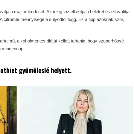
tja a máj működését. A meleg víz ellazítja a beleket és eltávolítja
 citromlé mennyisége a súlyodtól függ. Ez a tipp azoknak szól,
tartalmú, alkoholmentes diétát kellett tartania, hogy szuperhőssé
n mindennap.
othiet gyümölcslé helyett.