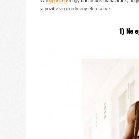
A
Toppont.hu
-n úgy döntöttünk utánajárunk, hog
a pozitív végeredmény eléréséhez.
1) Ne e