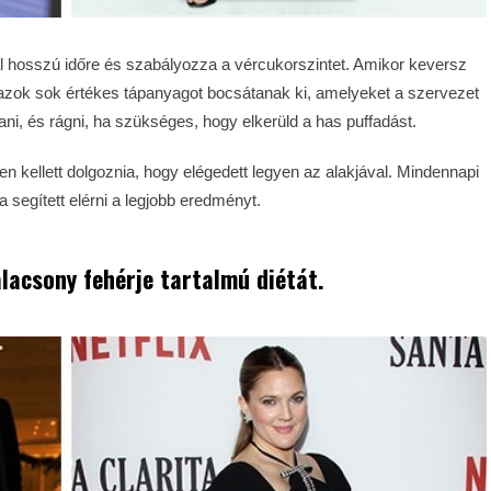
zál hosszú időre és szabályozza a vércukorszintet. Amikor keversz
azok sok értékes tápanyagot bocsátanak ki, amelyeket a szervezet
i, és rágni, ha szükséges, hogy elkerüld a has puffadást.
 kellett dolgoznia, hogy elégedett legyen az alakjával. Mindennapi
 segített elérni a legjobb eredményt.
alacsony fehérje tartalmú diétát.