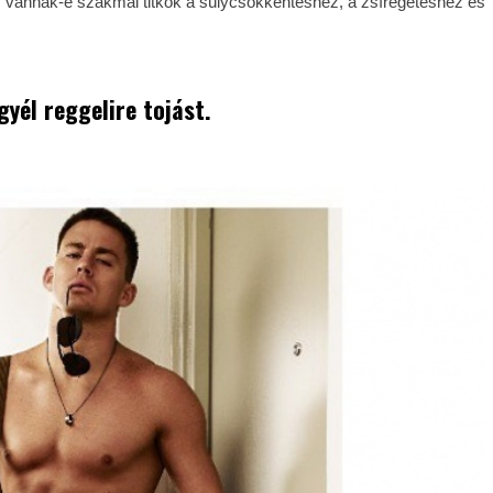
y vannak-e szakmai titkok a súlycsökkentéshez, a zsírégetéshez és
gyél reggelire tojást.