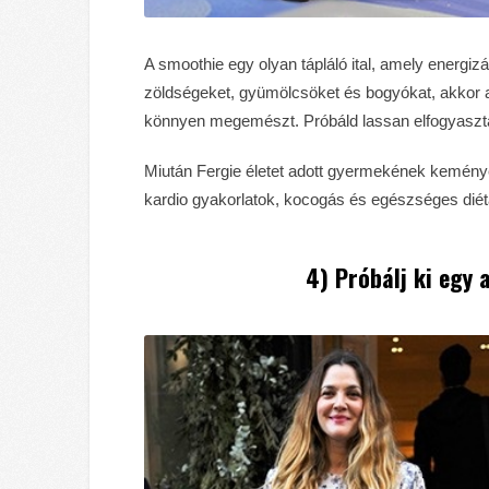
A smoothie egy olyan tápláló ital, amely energi
zöldségeket, gyümölcsöket és bogyókat, akkor 
könnyen megemészt. Próbáld lassan elfogyasztan
Miután Fergie életet adott gyermekének keményen
kardio gyakorlatok, kocogás és egészséges diéta
4) Próbálj ki egy 