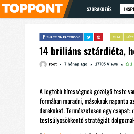
SZÓRAKOZÁS
INSP
SHARE ON FACEBOOK
FILM
HÍR
14 briliáns sztárdiéta, 
root
7 hónap
ago
17705
Views
1
A legtöbb hírességnek gőzölgő teste va
formában maradni, másoknak naponta az
derekukat. Természetesen egy csapat: d
testsúlycsökkentő stratégiát dolgoznak