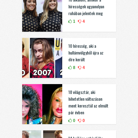
hírességek ugyanolyan
ruhában jelentek meg
1
4
10 híresség, aki a
hullámvölgyből újra az
élre került
8
4
18 világsztár, aki
hihetetlen változáson
ment keresztül az elmúlt
pár évben
0
0