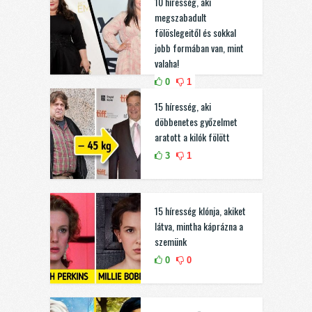
10 híresség, aki
megszabadult
fölöslegeitől és sokkal
jobb formában van, mint
valaha!
0
1
15 híresség, aki
döbbenetes győzelmet
aratott a kilók fölött
3
1
15 híresség klónja, akiket
látva, mintha káprázna a
szemünk
0
0