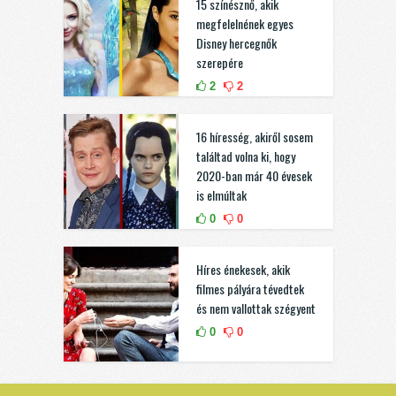
15 színésznő, akik
megfelelnének egyes
Disney hercegnők
szerepére
2
2
16 híresség, akiről sosem
találtad volna ki, hogy
2020-ban már 40 évesek
is elmúltak
0
0
Híres énekesek, akik
filmes pályára tévedtek
és nem vallottak szégyent
0
0