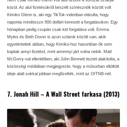
közül. Az alul fizetésükről beszélt színésznők között volt
Kimiko Glenn is, aki egy TikTok-videóban elárulta, hogy
naponta mindössze 900 dollárt keresett a forgatásokon. Egy
hónapban pedig csupán csak két forgatása volt. Emma
Myles és Beth Dover is azon sztárok között van, akik
egyetértettek abban, hogy Kimiko-hoz hasonlóan ők sem
kaptak annyi fizetést, mint amennyi járt volna nekik. Matt
McGorry-val ellentétben, aki John Bennett tisztet alakította, a
közösségi médiában megjegyezte, hogy a műsorban eltöltött
ideje alatt sokkal jobban megfizették, mint az OITNB-nél.
7. Jonah Hill – A Wall Street farkasa (2013)