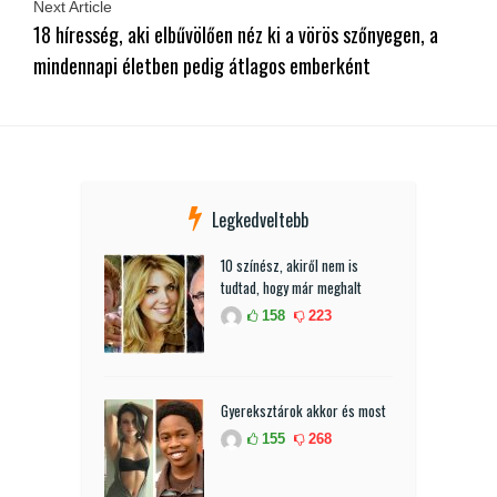
Next Article
18 híresség, aki elbűvölően néz ki a vörös szőnyegen, a
mindennapi életben pedig átlagos emberként
Legkedveltebb
10 színész, akiről nem is
tudtad, hogy már meghalt
158
223
Gyereksztárok akkor és most
155
268