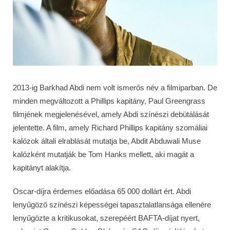
2013-ig Barkhad Abdi nem volt ismerős név a filmiparban. De
minden megváltozott a Phillips kapitány, Paul Greengrass
filmjének megjelenésével, amely Abdi színészi debütálását
jelentette. A film, amely Richard Phillips kapitány szomáliai
kalózok általi elrablását mutatja be, Abdit Abduwali Muse
kalózként mutatják be Tom Hanks mellett, aki magát a
kapitányt alakítja.
Oscar-díjra érdemes előadása 65 000 dollárt ért. Abdi
lenyűgöző színészi képességei tapasztalatlansága ellenére
lenyűgözte a kritikusokat, szerepéért BAFTA-díjat nyert,