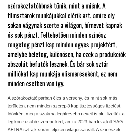
szórakoztatóbbnak tűnik, mint a miénk. A
filmsztárok munkájukkal elérik azt, amire oly
sokan vágynak szerte a világon, hírnevet kapnak
és sok pénzt. Feltehetően minden színész
rengeteg pénzt kap minden egyes projektért,
amelybe belefog, különösen, ha ezek a produkciók
abszolút befutók lesznek. És bár sok sztár
milliókat kap munkája elismeréseként, ez nem
minden esetben van így.
A szórakoztatóiparban éles a verseny, és mint sok más
területen, nem minden szereplő kap tisztességes fizetést.
Időnként még a szakma leghíresebb neveit is alul fizették a
legikonikusabb szerepeikért, ami a 2023-ban lezajlott SAG-
AFTRA sztrájk során teljesen világossá vált. A színészek