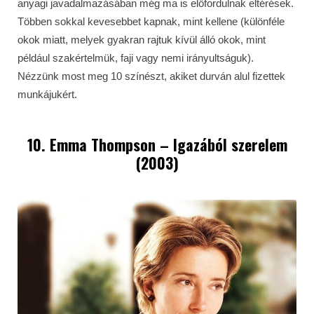
anyagi javadalmazásában még ma is előfordulnak eltérések.
Többen sokkal kevesebbet kapnak, mint kellene (különféle
okok miatt, melyek gyakran rajtuk kívül álló okok, mint
például szakértelmük, faji vagy nemi irányultságuk).
Nézzünk most meg 10 színészt, akiket durván alul fizettek
munkájukért.
10. Emma Thompson – Igazából szerelem
(2003)