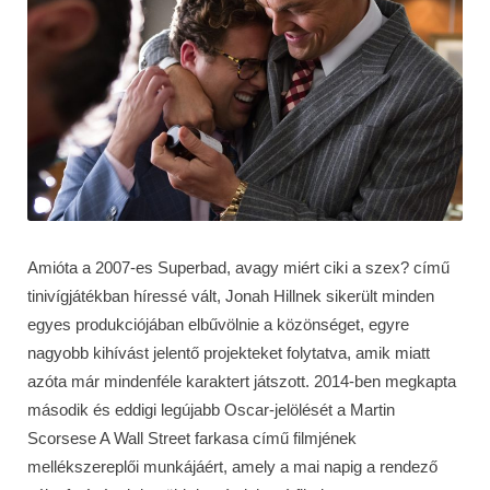
Amióta a 2007-es Superbad, avagy miért ciki a szex? című
tinivígjátékban híressé vált, Jonah Hillnek sikerült minden
egyes produkciójában elbűvölnie a közönséget, egyre
nagyobb kihívást jelentő projekteket folytatva, amik miatt
azóta már mindenféle karaktert játszott. 2014-ben megkapta
második és eddigi legújabb Oscar-jelölését a Martin
Scorsese A Wall Street farkasa című filmjének
mellékszereplői munkájáért, amely a mai napig a rendező