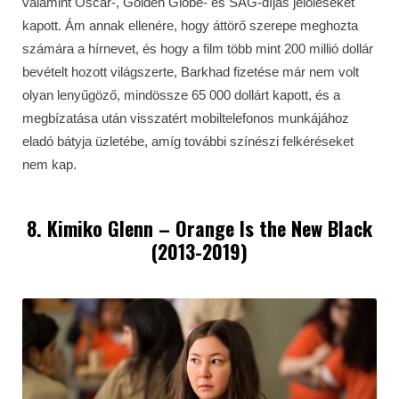
valamint Oscar-, Golden Globe- és SAG-díjas jelöléseket
kapott. Ám annak ellenére, hogy áttörő szerepe meghozta
számára a hírnevet, és hogy a film több mint 200 millió dollár
bevételt hozott világszerte, Barkhad fizetése már nem volt
olyan lenyűgöző, mindössze 65 000 dollárt kapott, és a
megbízatása után visszatért mobiltelefonos munkájához
eladó bátyja üzletébe, amíg további színészi felkéréseket
nem kap.
8. Kimiko Glenn – Orange Is the New Black
(2013-2019)