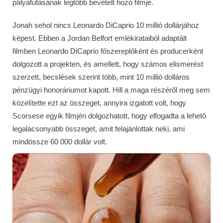
pályafutásának legtöbb bevételt hozó filmje.
Jonah sehol nincs Leonardo DiCaprio 10 millió dollárjához
képest. Ebben a Jordan Belfort emlékirataiból adaptált
filmben Leonardo DiCaprio főszereplőként és producerként
dolgozott a projekten, és amellett, hogy számos elismerést
szerzett, becslések szerint több, mint 10 millió dolláros
pénzügyi honoráriumot kapott. Hill a maga részéről meg sem
közelítette ezt az összeget, annyira izgatott volt, hogy
Scorsese egyik filmjén dolgozhatott, hogy elfogadta a lehető
legalacsonyabb összeget, amit felajánlottak neki, ami
mindössze 60 000 dollár volt.