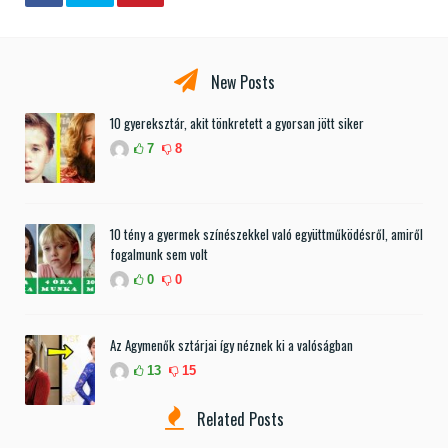
New Posts
10 gyereksztár, akit tönkretett a gyorsan jött siker
7
8
10 tény a gyermek színészekkel való együttműködésről, amiről
fogalmunk sem volt
0
0
Az Agymenők sztárjai így néznek ki a valóságban
13
15
Related Posts