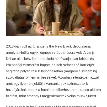
2013-ban volt az Orange Is the New Black debütálása,
amely a Netflix egyik legnépszerűbb műsora volt. A Jenji
Kohan által készített produkció hét évadja alatt kritikai és
közönségi elismerést kapott, és sok színésznő karrierjét
segítette pályafutásuk beindításában (magáról a streaming
szolgáltatásról nem is beszélve). Azonban ellentétben azzal,
amit egy ilyen projekttől elvárnánk, sok színész, akik
hozzájárultak ehhez a hatalmas sikerhez, nem kapott akkora
fizetést, mint amennyit megérdemeltek volna munkájukért.
Nem csak Kimiko Glenn volt alul fizetve a sorozat sztárjai