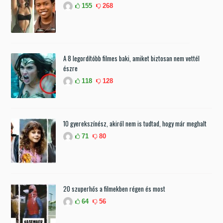
155
268
A 8 legordítóbb filmes baki, amiket biztosan nem vettél
észre
118
128
10 gyerekszínész, akiről nem is tudtad, hogy már meghalt
71
80
20 szuperhős a filmekben régen és most
64
56