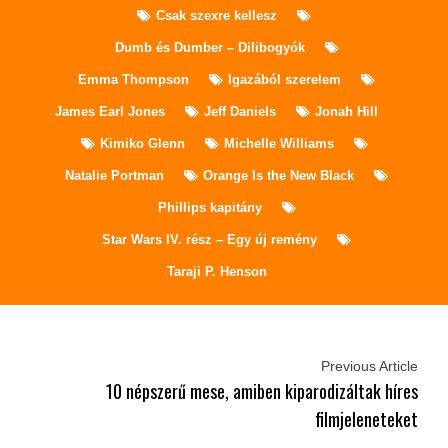
Csak szexre kellesz
Dumb és Dumber – Dilibogyók
Emma Thompson
Igazából szerelem
James Earl Jones
Jeff Daniels
Jonah Hill
Kimiko Glenn
Michelle Williams
Natalie Portman
Orange Is the New Black
Phillips kapitány
Star Wars IV. rész – Egy új remény
Taraji P. Henson
Previous Article
10 népszerű mese, amiben kiparodizáltak híres
filmjeleneteket