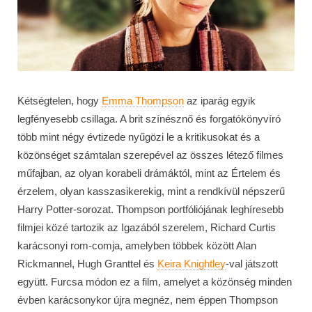
Kétségtelen, hogy
Emma Thompson
az iparág egyik
legfényesebb csillaga. A brit színésznő és forgatókönyvíró
több mint négy évtizede nyűgözi le a kritikusokat és a
közönséget számtalan szerepével az összes létező filmes
műfajban, az olyan korabeli drámáktól, mint az Értelem és
érzelem, olyan kasszasikerekig, mint a rendkívül népszerű
Harry Potter-sorozat. Thompson portfóliójának leghíresebb
filmjei közé tartozik az Igazából szerelem, Richard Curtis
karácsonyi rom-comja, amelyben többek között Alan
Rickmannel, Hugh Granttel és
Keira Knightley
-val játszott
együtt. Furcsa módon ez a film, amelyet a közönség minden
évben karácsonykor újra megnéz, nem éppen Thompson