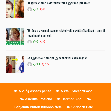
10 gyereksztár, akit tönkretett a gyorsan jött siker
7
8
10 tény a gyermek színészekkel való együttműködésről, amiről
fogalmunk sem volt
0
0
Az Agymenők sztárjai így néznek ki a valóságban
13
15
A világ összes pénze
A Wall Street farkasa
Amerikai Pszicho
Barkhad Abdi
Benjamin Button különös élete
Christian Bale