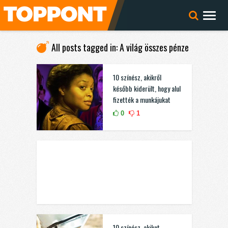
All posts tagged in: A világ összes pénze
10 színész, akikről
később kiderült, hogy alul
fizették a munkájukat
0
1
10 színész, akiket