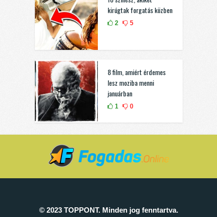
kirúgtak forgatás közben
2
5
8 film, amiért érdemes
lesz moziba menni
januárban
1
0
© 2023 TOPPONT. Minden jog fenntartva.