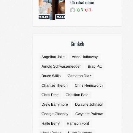
báli ruhát online
3
1
Címkék
Angelina Jolie
Anne Hathaway
Arnold Schwarzenegger
Brad Pitt
Bruce Willis
Cameron Diaz
Charlize Theron
Chris Hemsworth
Chris Pratt
Christian Bale
Drew Barrymore
Dwayne Johnson
George Clooney
Gwyneth Paltrow
Halle Berry
Harrison Ford