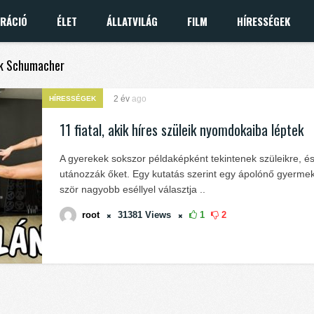
IRÁCIÓ
ÉLET
ÁLLATVILÁG
FILM
HÍRESSÉGEK
ick Schumacher
2 év
ago
HÍRESSÉGEK
11 fiatal, akik híres szüleik nyomdokaiba léptek
A gyerekek sokszor példaképként tekintenek szüleikre, é
utánozzák őket. Egy kutatás szerint egy ápolónő gyerme
ször nagyobb eséllyel választja ..
root
31381
Views
1
2