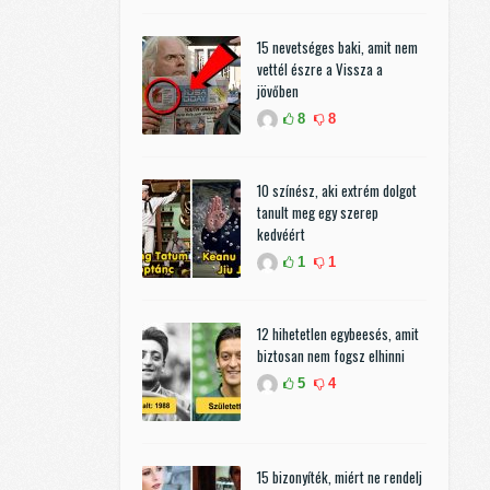
15 nevetséges baki, amit nem
vettél észre a Vissza a
jövőben
8
8
10 színész, aki extrém dolgot
tanult meg egy szerep
kedvéért
1
1
12 hihetetlen egybeesés, amit
biztosan nem fogsz elhinni
5
4
15 bizonyíték, miért ne rendelj