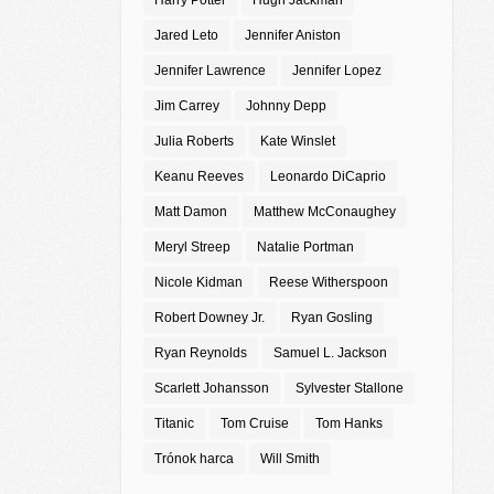
Harry Potter
Hugh Jackman
Jared Leto
Jennifer Aniston
Jennifer Lawrence
Jennifer Lopez
Jim Carrey
Johnny Depp
Julia Roberts
Kate Winslet
Keanu Reeves
Leonardo DiCaprio
Matt Damon
Matthew McConaughey
Meryl Streep
Natalie Portman
Nicole Kidman
Reese Witherspoon
Robert Downey Jr.
Ryan Gosling
Ryan Reynolds
Samuel L. Jackson
Scarlett Johansson
Sylvester Stallone
Titanic
Tom Cruise
Tom Hanks
Trónok harca
Will Smith