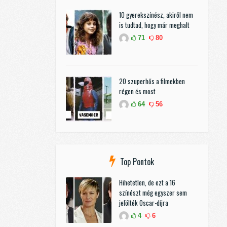
10 gyerekszínész, akiről nem
is tudtad, hogy már meghalt
71
80
20 szuperhős a filmekben
régen és most
64
56
Top Pontok
Hihetetlen, de ezt a 16
színészt még egyszer sem
jelölték Oscar-díjra
4
6