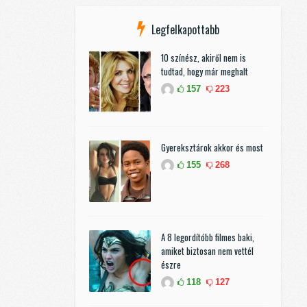
Legfelkapottabb
10 színész, akiről nem is
tudtad, hogy már meghalt
157
223
Gyereksztárok akkor és most
155
268
A 8 legordítóbb filmes baki,
amiket biztosan nem vettél
észre
118
127