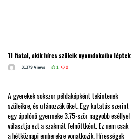
11 fiatal, akik híres szüleik nyomdokaiba léptek
31379
Views
1
2
A gyerekek sokszor példaképként tekintenek
szüleikre, és utánozzák őket. Egy kutatás szerint
egy ápolónő gyermeke 3.75-ször nagyobb eséllyel
választja ezt a szakmát felnőttként. Ez nem csak
a hétköznapi emberekre vonatkozik. Hírességek