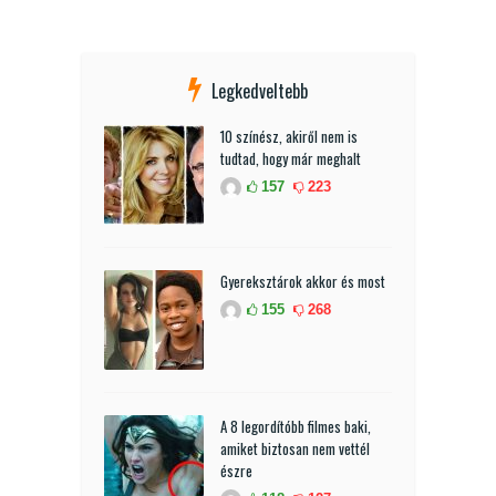
Legkedveltebb
10 színész, akiről nem is
tudtad, hogy már meghalt
157
223
Gyereksztárok akkor és most
155
268
A 8 legordítóbb filmes baki,
amiket biztosan nem vettél
észre