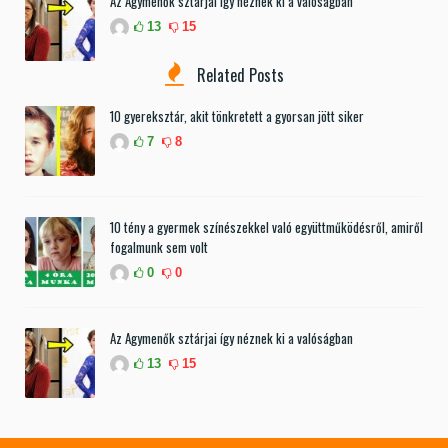
Az Agymenők sztárjai így néznek ki a valóságban
13
15
Related Posts
10 gyereksztár, akit tönkretett a gyorsan jött siker
7
8
10 tény a gyermek színészekkel való együttműködésről, amiről
fogalmunk sem volt
0
0
Az Agymenők sztárjai így néznek ki a valóságban
13
15