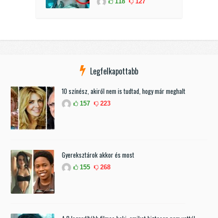
118
127
Legfelkapottabb
10 színész, akiről nem is tudtad, hogy már meghalt
157
223
Gyereksztárok akkor és most
155
268