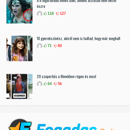
A 8 legordítóbb filmes baki, amiket biztosan nem vettél
észre
118
127
10 gyerekszínész, akiről nem is tudtad, hogy már meghalt
71
80
20 szuperhős a filmekben régen és most
64
56