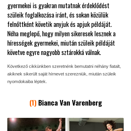
gyermekei is gyakran mutatnak érdeklődést
szüleik foglalkozása iránt, és sokan közülük
felnőttként követik anyjuk és apjuk példáját.
Néha meglepő, hogy milyen sikeresek lesznek a
hírességek gyermekei, miután szüleik példáját
követve egyre nagyobb sztárokká válnak.
Következő cikkünkben szeretnénk bemutatni néhány fiatalt,
akiknek sikerült saját hírnevet szerezniük, miután szüleik
nyomdokaiba léptek.
(1)
Bianca Van Varenber
g