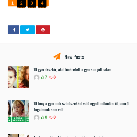
1
2
3
4
New Posts
10 gyereksztár, akit tönkretett a gyorsan jött siker
7
8
10 tény a gyermek színészekkel való együttműködésről, amiről
fogalmunk sem volt
0
0