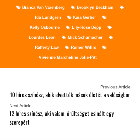
Bianca Van Varenberg
Brooklyn Beckham
Ida Lundgren
Kaia Gerber
Kelly Osbourne
Lily-Rose Depp
Lourdes Leon
Mick Schumacher
Rafferty Law
Rumer Willis
Vivienne Marcheline Jolie-Pitt
Previous Article
10 híres színész, akik elvették mások életét a valóságban
Next Article
12 híres színész, aki valami őrültséget csinált egy
szerepért