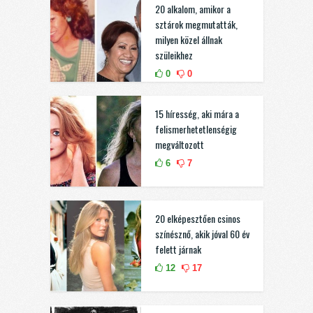
20 alkalom, amikor a
sztárok megmutatták,
milyen közel állnak
szüleikhez
0
0
15 híresség, aki mára a
felismerhetetlenségig
megváltozott
6
7
20 elképesztően csinos
színésznő, akik jóval 60 év
felett járnak
12
17