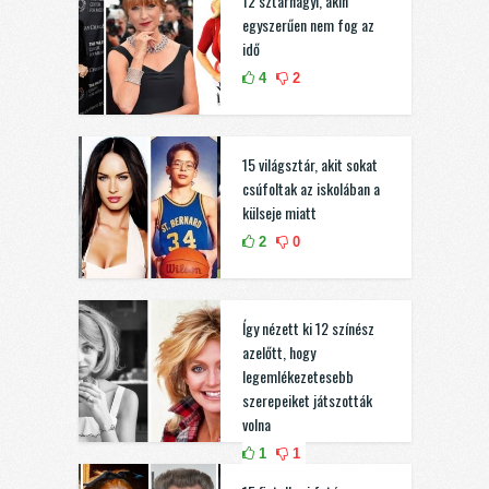
12 sztárnagyi, akin
egyszerűen nem fog az
idő
4
2
15 világsztár, akit sokat
csúfoltak az iskolában a
külseje miatt
2
0
Így nézett ki 12 színész
azelőtt, hogy
legemlékezetesebb
szerepeiket játszották
volna
1
1