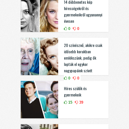
14 döbbenetes kép
hírességekről és
gyermekeikről ugyanannyi
évesen
0
0
20 színésznő, akikre csak
idősebb korukban
emlékszünk, pedig ők
lopták el egykor
nagypapáink szívét
0
0
Híres szülők és
gyermekeik
15
39