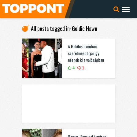
All posts tagged in: Goldie Hawn
A Halálos iramban
szerelmespárjai így
néznek ki a valóságban
4
1
8 anya-lánya sztárpáros,