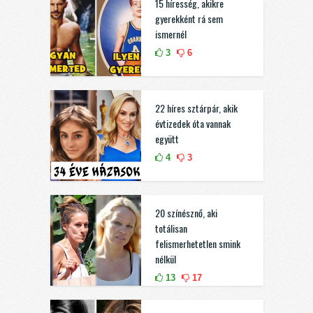
15 híresség, akikre
gyerekként rá sem
ismernél
3
6
22 híres sztárpár, akik
évtizedek óta vannak
együtt
4
3
20 színésznő, aki
totálisan
felismerhetetlen smink
nélkül
13
17