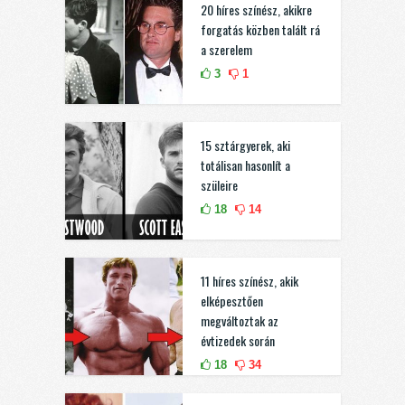
20 híres színész, akikre
forgatás közben talált rá
a szerelem
3
1
15 sztárgyerek, aki
totálisan hasonlít a
szüleire
18
14
11 híres színész, akik
elképesztően
megváltoztak az
évtizedek során
18
34