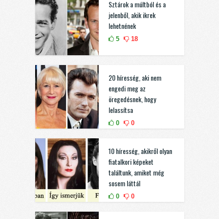
Sztárok a múltból és a
jelenből, akik ikrek
lehetnének
5
18
20 híresség, aki nem
engedi meg az
öregedésnek, hogy
lelassítsa
0
0
10 híresség, akikről olyan
fiatalkori képeket
találtunk, amiket még
sosem láttál
0
0