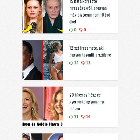
15 fiatalkori fotó
hírességekről, ahogyan
még biztosan nem láttad
őket
0
0
12 sztárcsemete, aki
nagyon hasonlít a szüleire
12
11
20 híres színész és
gyermeke ugyanannyi
idősen
11
14