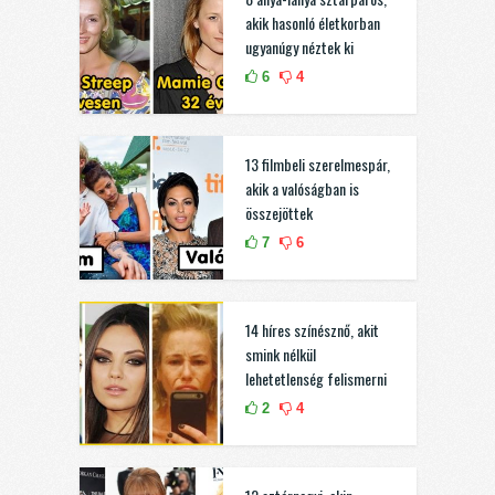
akik hasonló életkorban
ugyanúgy néztek ki
6
4
13 filmbeli szerelmespár,
akik a valóságban is
összejöttek
7
6
14 híres színésznő, akit
smink nélkül
lehetetlenség felismerni
2
4