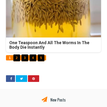
One Teaspoon And All The Worms In The
Body Die Instantly
1
2
3
4
5
New Posts