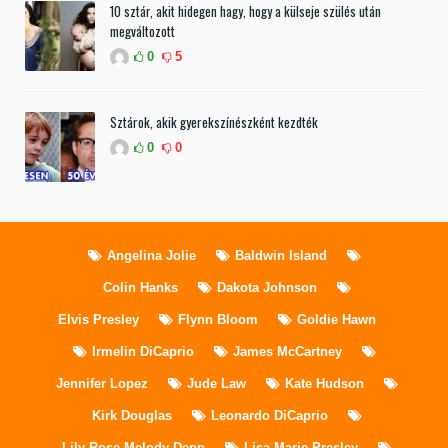
10 sztár, akit hidegen hagy, hogy a külseje szülés után
megváltozott
0
5
Sztárok, akik gyerekszínészként kezdték
0
0
Angelina Jolie
Baldwin Island
Colin Hanks
Dakota Johnson
Elvis Presley
Flynn Bloom
Goldie Hawn
Irmelin DiCaprio
James McCartney
Jennifer Lopez
Jude Law
Kate Hudson
Kirk Douglas
Leonardo DiCaprio
Lily-Rose Melody Depp
Lisa Marie Presley