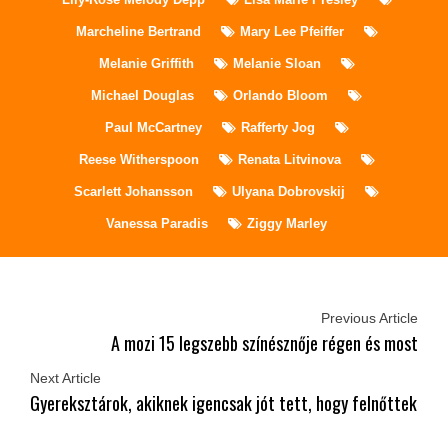
Marcheline Bertrand
Mary Lee Pfeiffer
Melanie Griffith
Melanie Sloan
Michael Douglas
Orlando Bloom
Paul McCartney
Rafferty Jog
Reese Witherspoon
Renata Litvinova
Scarlett Johansson
Ulyana Dobrovskij
Vanessa Paradis
Ziggy Marley
Previous Article
A mozi 15 legszebb színésznője régen és most
Next Article
Gyereksztárok, akiknek igencsak jót tett, hogy felnőttek