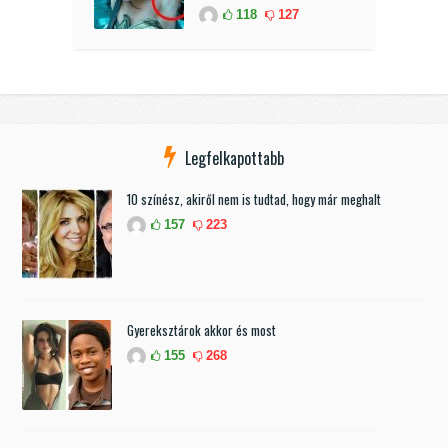
118
127
Legfelkapottabb
10 színész, akiről nem is tudtad, hogy már meghalt
157
223
Gyereksztárok akkor és most
155
268