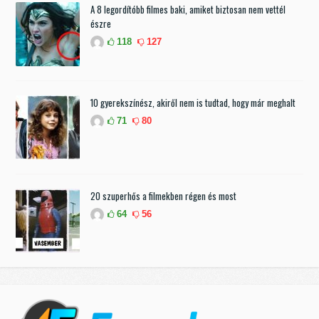
A 8 legordítóbb filmes baki, amiket biztosan nem vettél
észre
118
127
10 gyerekszínész, akiről nem is tudtad, hogy már meghalt
71
80
20 szuperhős a filmekben régen és most
64
56