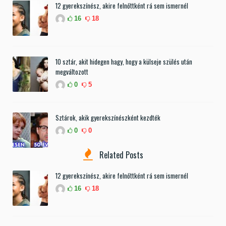
12 gyerekszínész, akire felnőttként rá sem ismernél
16
18
10 sztár, akit hidegen hagy, hogy a külseje szülés után
megváltozott
0
5
Sztárok, akik gyerekszínészként kezdték
0
0
Related Posts
12 gyerekszínész, akire felnőttként rá sem ismernél
16
18