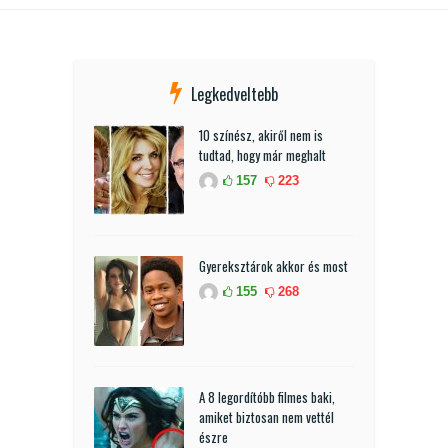
Legkedveltebb
10 színész, akiről nem is
tudtad, hogy már meghalt
157
223
Gyereksztárok akkor és most
155
268
A 8 legordítóbb filmes baki,
amiket biztosan nem vettél
észre