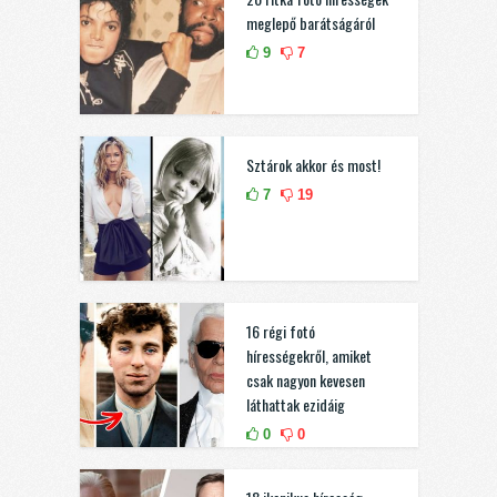
meglepő barátságáról
9
7
Sztárok akkor és most!
7
19
16 régi fotó
hírességekről, amiket
csak nagyon kevesen
láthattak ezidáig
0
0