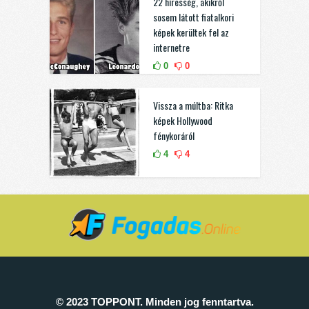
22 híresség, akikről
sosem látott fiatalkori
képek kerültek fel az
internetre
0
0
Vissza a múltba: Ritka
képek Hollywood
fénykoráról
4
4
© 2023 TOPPONT. Minden jog fenntartva.