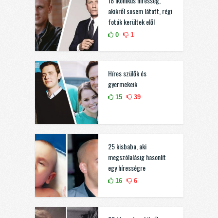
18 ikonikus híresség,
akikről sosem látott, régi
fotók kerültek elő!
0
1
Híres szülők és
gyermekeik
15
39
25 kisbaba, aki
megszólalásig hasonlít
egy hírességre
16
6