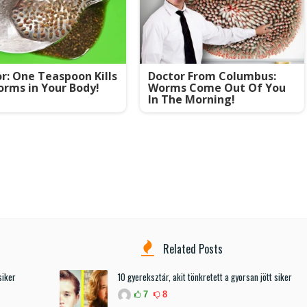
r: One Teaspoon Kills
Doctor From Columbus:
orms in Your Body!
Worms Come Out Of You
In The Morning!
Related Posts
siker
10 gyereksztár, akit tönkretett a gyorsan jött siker
7
8