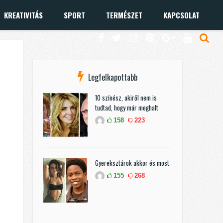
KREATIVITÁS
SPORT
TERMÉSZET
KAPCSOLAT
Legfelkapottabb
10 színész, akiről nem is
tudtad, hogy már meghalt
158
223
Gyereksztárok akkor és most
155
268