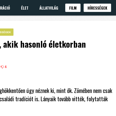
IRÁCIÓ
ÉLET
ÁLLATVILÁG
FILM
HÍRESSÉGEK
ESSÉGEK
, akik hasonló életkorban
4
eghökkentően úgy néznek ki, mint ők. Zömében nem csak
saládi tradíciót is. Lányaik tovább vitték, folytatták