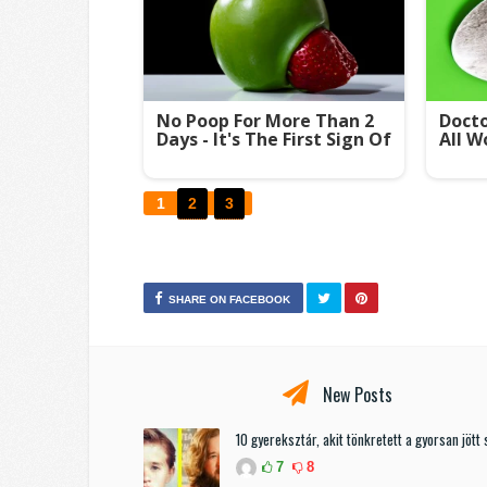
No Poop For More Than 2
Docto
Days - It's The First Sign Of
All W
1
2
3
SHARE ON FACEBOOK
New Posts
10 gyereksztár, akit tönkretett a gyorsan jött 
7
8