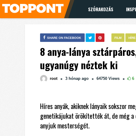
SZÓRAKOZÁS
INSP
SHARE ON FACEBOOK
FILM
HÍR
8 anya-lánya sztárpáros
ugyanúgy néztek ki
root
3 hónap
ago
64750
Views
6
Híres anyák, akiknek lányaik sokszor m
genetikájukat örökítették át, de még a c
anyjuk mesterségét.