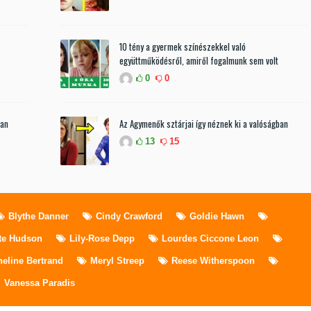
10 tény a gyermek színészekkel való
együttműködésről, amiről fogalmunk sem volt
0
0
ban
Az Agymenők sztárjai így néznek ki a valóságban
13
15
Blythe Danner
Cindy Crawford
Goldie Hawn
te Hudson
Lily-Rose Depp
Lourdes Ciccone Leon
eline Bertrand
Meryl Streep
Reese Witherspoon
Vanessa Paradis