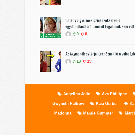
10 tény a gyermek színészekkel való
együttműködésről, amiről fogalmunk sem volt
0
0
Az Agymenők sztárjai így néznek ki a valóság
13
15
Angelina Jolie
Ava Phillippe
Gwyneth Paltrow
Kaia Gerber
Ka
Madonna
Mamie Gummer
March