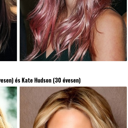
vesen) és
Kate Hudson
(30 évesen)