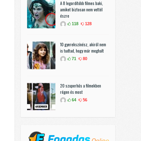
A 8 legordítóbb filmes baki,
amiket biztosan nem vettél
észre
118
128
10 gyerekszínész, akiről nem
is tudtad, hogy már meghalt
71
80
20 szuperhős a filmekben
régen és most
64
56