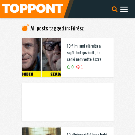
All posts tagged in: Fűrész
10 film, ami elárulta a
saját befejezését, de
senki nem vette észre
0
1
10 elképesztő filmes baki,