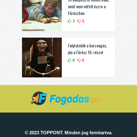
amit nem vettél észre a
Fűrészben
3
5
Folytatódik a borzongás,
jön a Fűrész 10. része!
0
0
© 2023 TOPPONT. Minden jog fenntartva.