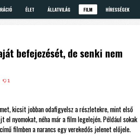
IRÁCIÓ
ÉLET
ÁLLATVILÁG
FILM
HÍRESSÉGEK
saját befejezését, de senki nem
1
met, kicsit jobban odafigyelsz a részletekre, mint első
t el nyomokat, néha már a film legelején. Például sokak
című filmben a narancs egy verekedős jelenet előjele.