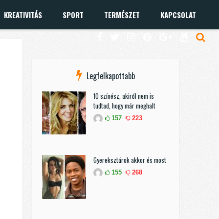
KREATIVITÁS
SPORT
TERMÉSZET
KAPCSOLAT
Legfelkapottabb
10 színész, akiről nem is
tudtad, hogy már meghalt
157
223
Gyereksztárok akkor és most
155
268