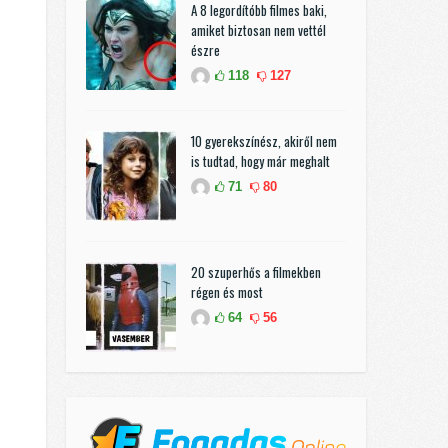
A 8 legordítóbb filmes baki,
amiket biztosan nem vettél
észre
118
127
10 gyerekszínész, akiről nem
is tudtad, hogy már meghalt
71
80
20 szuperhős a filmekben
régen és most
64
56