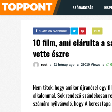
SZÓRAKOZÁS
INSP
SHARE ON FACEBOOK
FILM
10 film, ami elárulta a 
vette észre
root
11 hónap
ago
29010
Views
0
Nem titok, hogy amikor újranézel egy fil
alkalommal. Sok rendező szándékosan rej
számára nyilvánvaló, hogy A keresztapa 