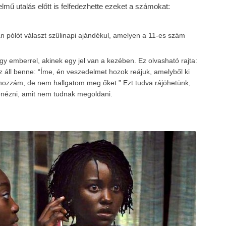
mű utalás előtt is felfedezhette ezeket a számokat:
an pólót választ szülinapi ajándékul, amelyen a 11-es szám
gy emberrel, akinek egy jel van a kezében. Ez olvasható rajta:
Ez áll benne: “Íme, én veszedelmet hozok reájuk, amelyből ki
ozzám, de nem hallgatom meg őket.” Ezt tudva rájöhetünk,
nézni, amit nem tudnak megoldani.