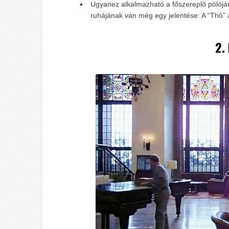
Ugyanez alkalmazható a főszereplő pólójár
ruhájának van még egy jelentése: A “Thỏ” a 
2.