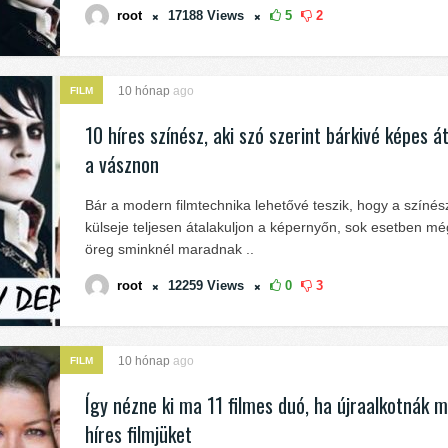
root
17188
Views
5
2
10 hónap
ago
FILM
10 híres színész, aki szó szerint bárkivé képes át
a vásznon
Bár a modern filmtechnika lehetővé teszik, hogy a színés
külseje teljesen átalakuljon a képernyőn, sok esetben még
öreg sminknél maradnak ..
root
12259
Views
0
3
10 hónap
ago
FILM
Így nézne ki ma 11 filmes duó, ha újraalkotnák ma
híres filmjüket