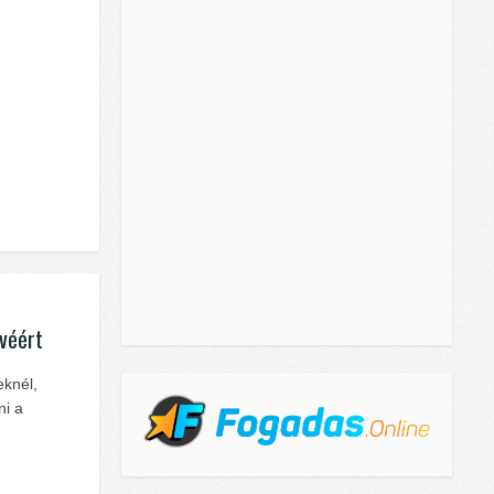
dvéért
eknél,
ni a