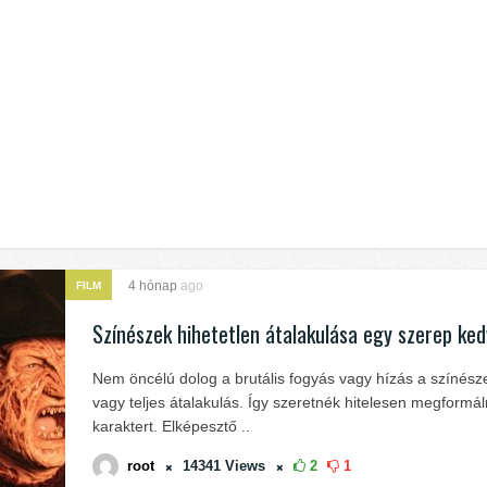
4 hónap
ago
FILM
Színészek hihetetlen átalakulása egy szerep ke
Nem öncélú dolog a brutális fogyás vagy hízás a színész
vagy teljes átalakulás. Így szeretnék hitelesen megformál
karaktert. Elképesztő ..
root
14341
Views
2
1