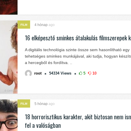
4 hónap
ago
FILM
16 elképesztő sminkes átalakulás filmszerepek 
A digitális technológia szinte össze sem hasonlítható egy
tehetséges sminkes munkájával, aki tudja, hogyan készít
a hercegből és fordítva. ..
root
54334
Views
5
10
5 hónap
ago
FILM
18 horrorisztikus karakter, akit biztosan nem is
fel a valóságban