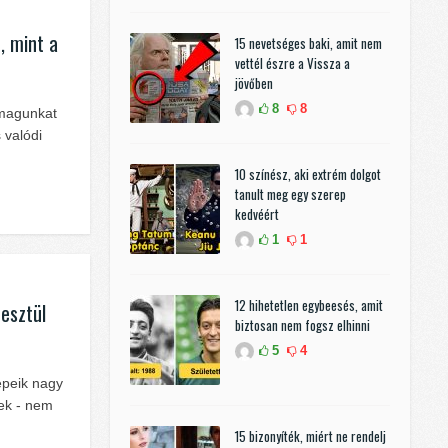
, mint a
15 nevetséges baki, amit nem
vettél észre a Vissza a
jövőben
8
8
 magunkat
 valódi
10 színész, aki extrém dolgot
tanult meg egy szerep
kedvéért
1
1
12 hihetetlen egybeesés, amit
resztül
biztosan nem fogsz elhinni
5
4
epeik nagy
sek - nem
15 bizonyíték, miért ne rendelj