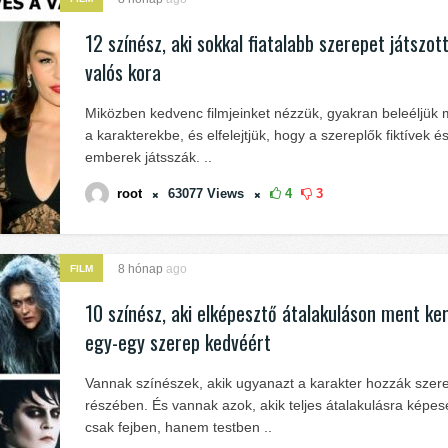
12 színész, aki sokkal fiatalabb szerepet játszott
valós kora
Miközben kedvenc filmjeinket nézzük, gyakran beleéljük
a karakterekbe, és elfelejtjük, hogy a szereplők fiktívek és
emberek játsszák. ..
root
63077
Views
4
3
8 hónap
ago
FILM
10 színész, aki elképesztő átalakuláson ment ke
egy-egy szerep kedvéért
Vannak színészek, akik ugyanazt a karakter hozzák szer
részében. És vannak azok, akik teljes átalakulásra képe
csak fejben, hanem testben ..