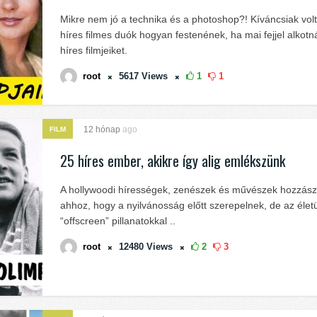
Mikre nem jó a technika és a photoshop?! Kíváncsiak vol
híres filmes duók hogyan festenének, ha mai fejjel alkotn
híres filmjeiket.
root
5617
Views
1
1
12 hónap
ago
FILM
25 híres ember, akikre így alig emlékszünk
A hollywoodi hírességek, zenészek és művészek hozzász
ahhoz, hogy a nyilvánosság előtt szerepelnek, de az élet
“offscreen” pillanatokkal ..
root
12480
Views
2
3