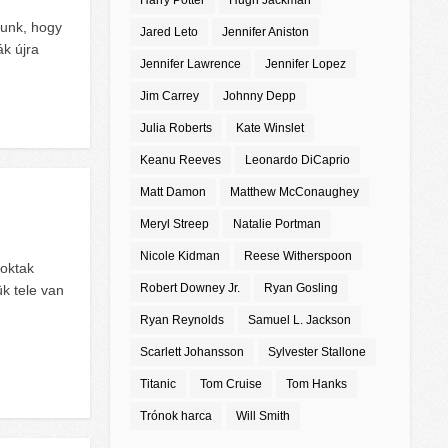
Harry Potter
Hugh Jackman
tunk, hogy
Jared Leto
Jennifer Aniston
ák újra
Jennifer Lawrence
Jennifer Lopez
Jim Carrey
Johnny Depp
Julia Roberts
Kate Winslet
Keanu Reeves
Leonardo DiCaprio
Matt Damon
Matthew McConaughey
Meryl Streep
Natalie Portman
Nicole Kidman
Reese Witherspoon
oktak
Robert Downey Jr.
Ryan Gosling
ük tele van
Ryan Reynolds
Samuel L. Jackson
Scarlett Johansson
Sylvester Stallone
Titanic
Tom Cruise
Tom Hanks
Trónok harca
Will Smith