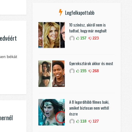
Legfelkapottabb
10 színész, akiről nem is
tudtad, hogy már meghalt
kedvéért
157
223
sen békát
Gyereksztárok akkor és most
155
268
A 8 legordítóbb filmes baki,
amiket biztosan nem vettél
észre
mernél
118
127