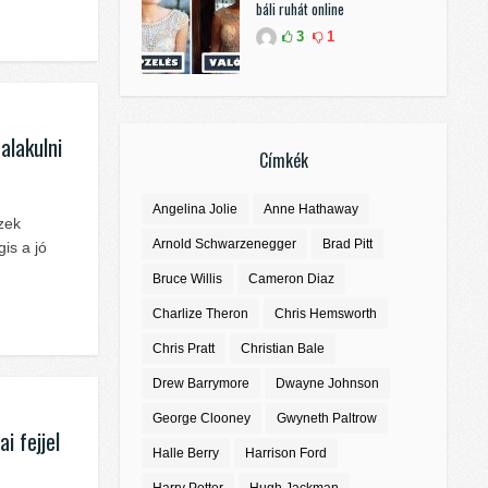
báli ruhát online
3
1
alakulni
Címkék
Angelina Jolie
Anne Hathaway
zek
Arnold Schwarzenegger
Brad Pitt
is a jó
Bruce Willis
Cameron Diaz
Charlize Theron
Chris Hemsworth
Chris Pratt
Christian Bale
Drew Barrymore
Dwayne Johnson
George Clooney
Gwyneth Paltrow
i fejjel
Halle Berry
Harrison Ford