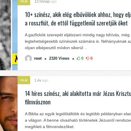
12 hónap
ago
FILM
10+ színész, akik elég elbűvölőek ahhoz, hogy el
a rosszfiút, de ettől függetlenül szeretjük őket
A gazfickók szerepét eljátszani mindig nagy kihívás, még
legtehetségesebb színészek számára is. Néhányuknak 
olyan elképesztő módon sikerül ..
root
2320
Views
0
0
1 év
ago
FILM
14 híres színész, aki alakította már Jézus Kriszt
filmvásznon
A Biblia az egyik legidőtállóbb és legtöbb példányban ela
a világon. A benne olvasható történetek Jézusról rendsz
megihleti a filmrendezőket.