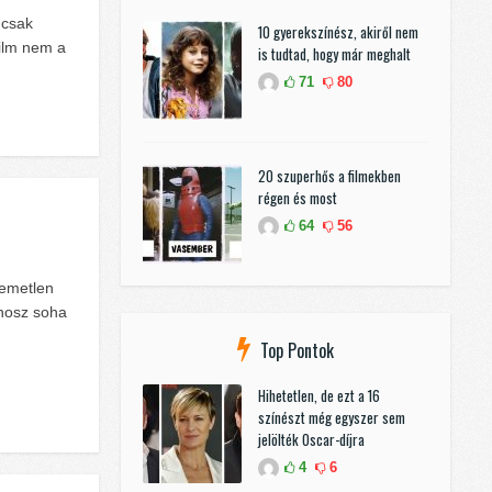
 csak
10 gyerekszínész, akiről nem
film nem a
is tudtad, hogy már meghalt
71
80
20 szuperhős a filmekben
régen és most
64
56
lemetlen
gonosz soha
Top Pontok
Hihetetlen, de ezt a 16
színészt még egyszer sem
jelölték Oscar-díjra
4
6