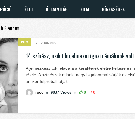
IRÁCIÓ
ÉLET
ÁLLATVILÁG
FILM
HÍRESSÉGEK
ph Fiennes
3 hónap
ago
FILM
14 színész, akik filmjelmezei igazi rémálmok vol
A jelmezkészítők feladata a karakterek életre keltése és 
tétele. A színészek mindig nagy izgalommal várják az első
amikor felpróbálhatják ..
root
9037
Views
0
0