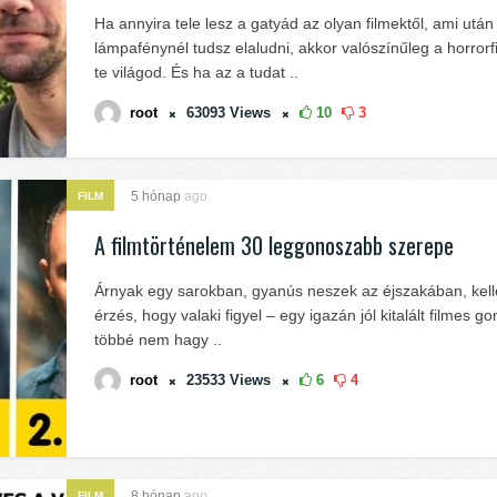
Ha annyira tele lesz a gatyád az olyan filmektől, ami után
lámpafénynél tudsz elaludni, akkor valószínűleg a horror
te világod. És ha az a tudat ..
root
63093
Views
10
3
5 hónap
ago
FILM
A filmtörténelem 30 leggonoszabb szerepe
Árnyak egy sarokban, gyanús neszek az éjszakában, kel
érzés, hogy valaki figyel – egy igazán jól kitalált filmes 
többé nem hagy ..
root
23533
Views
6
4
8 hónap
ago
FILM