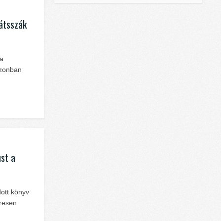
játsszák
 a
azonban
ust a
dott könyv
eresen