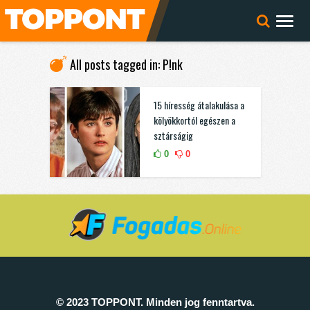
All posts tagged in: P!nk
15 híresség átalakulása a
kölyökkortól egészen a
sztárságig
0
0
© 2023 TOPPONT. Minden jog fenntartva.