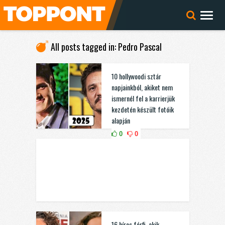
All posts tagged in: Pedro Pascal
10 hollywoodi sztár
napjainkból, akiket nem
ismernél fel a karrierjük
kezdetén készült fotóik
alapján
0
0
16 híres férfi, akik