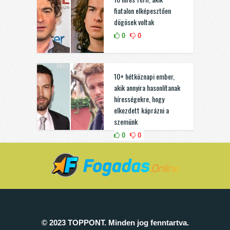
fiatalon elképesztően
dögösek voltak
0
0
10+ hétköznapi ember,
akik annyira hasonlítanak
hírességekre, hogy
elkezdett káprázni a
szemünk
0
0
© 2023 TOPPONT. Minden jog fenntartva.