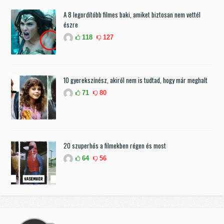
A 8 legordítóbb filmes baki, amiket biztosan nem vettél
észre
118
127
10 gyerekszínész, akiről nem is tudtad, hogy már meghalt
71
80
20 szuperhős a filmekben régen és most
64
56