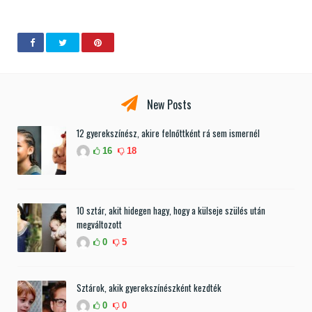
New Posts
12 gyerekszínész, akire felnőttként rá sem ismernél
16
18
10 sztár, akit hidegen hagy, hogy a külseje szülés után
megváltozott
0
5
Sztárok, akik gyerekszínészként kezdték
0
0