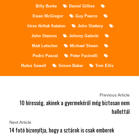
Billy Burke
Daniel Gillies
Ewan McGregor
Guy Pearce
híres férfiak fiatalon
John Slattery
John Stamos
Johnny Galecki
Matt Letscher
Michael Sheen
Pedro Pascal
Peter Facinelli
Rufus Sewell
Simon Baker
Tom Ellis
Previous Article
10 híresség, akinek a gyermekéről még biztosan nem
hallottál
Next Article
14 fotó bizonyítja, hogy a sztárok is csak emberek