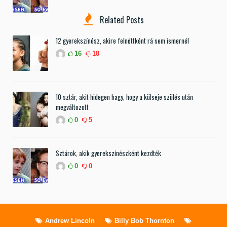
Related Posts
12 gyerekszínész, akire felnőttként rá sem ismernél
16
18
10 sztár, akit hidegen hagy, hogy a külseje szülés után
megváltozott
0
5
Sztárok, akik gyerekszínészként kezdték
0
0
Andrew Lincoln
Billy Bob Thornton