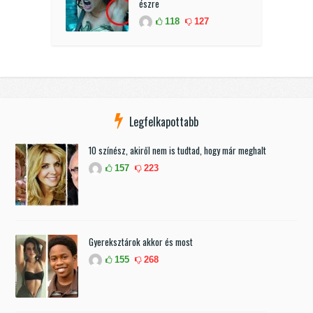
észre
118
127
Legfelkapottabb
10 színész, akiről nem is tudtad, hogy már meghalt
157
223
Gyereksztárok akkor és most
155
268