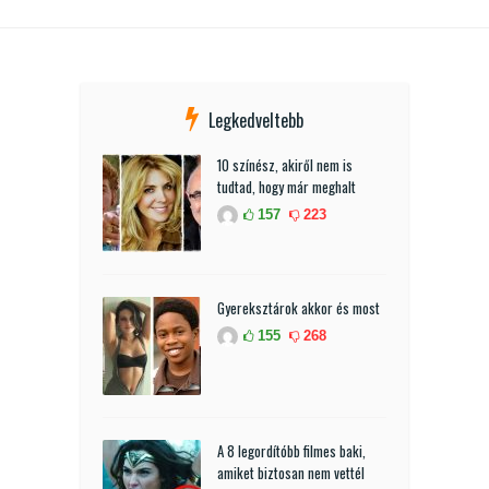
Legkedveltebb
10 színész, akiről nem is
tudtad, hogy már meghalt
157
223
Gyereksztárok akkor és most
155
268
A 8 legordítóbb filmes baki,
amiket biztosan nem vettél