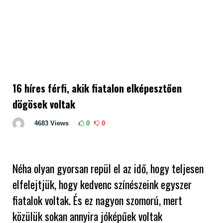
16 híres férfi, akik fiatalon elképesztően
dögösek voltak
4683
Views
0
0
Néha olyan gyorsan repül el az idő, hogy teljesen
elfelejtjük, hogy kedvenc színészeink egyszer
fiatalok voltak. És ez nagyon szomorú, mert
közülük sokan annyira jóképűek voltak