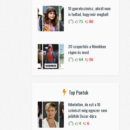
10 gyerekszínész, akiről nem
is tudtad, hogy már meghalt
71
80
20 szuperhős a filmekben
régen és most
64
56
Top Pontok
Hihetetlen, de ezt a 16
színészt még egyszer sem
jelölték Oscar-díjra
4
6