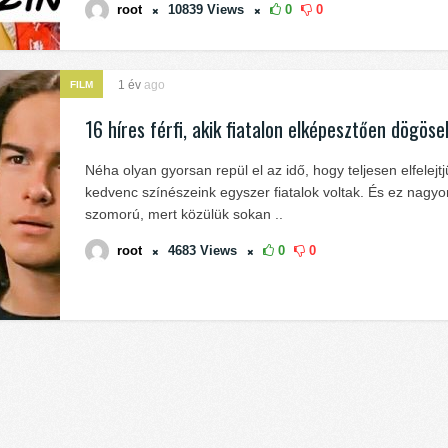
root
10839
Views
0
0
1 év
ago
FILM
16 híres férfi, akik fiatalon elképesztően dögöse
Néha olyan gyorsan repül el az idő, hogy teljesen elfelejt
kedvenc színészeink egyszer fiatalok voltak. És ez nagyo
szomorú, mert közülük sokan ..
root
4683
Views
0
0