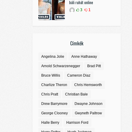
báli ruhát online
3
1
Címkék
Angelina Jolie
Anne Hathaway
Arnold Schwarzenegger
Brad Pitt
Bruce Willis
Cameron Diaz
Charlize Theron
Chris Hemsworth
Chris Pratt
Christian Bale
Drew Barrymore
Dwayne Johnson
George Clooney
Gwyneth Paltrow
Halle Berry
Harrison Ford