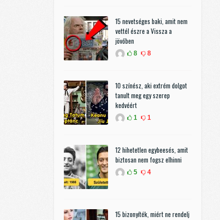
15 nevetséges baki, amit nem
vettél észre a Vissza a
jövőben
8
8
10 színész, aki extrém dolgot
tanult meg egy szerep
kedvéért
1
1
12 hihetetlen egybeesés, amit
biztosan nem fogsz elhinni
5
4
15 bizonyíték, miért ne rendelj