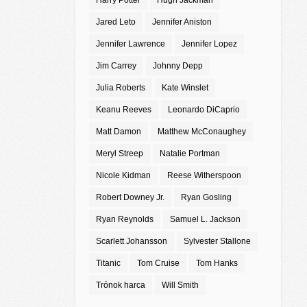
Harry Potter
Hugh Jackman
Jared Leto
Jennifer Aniston
Jennifer Lawrence
Jennifer Lopez
Jim Carrey
Johnny Depp
Julia Roberts
Kate Winslet
Keanu Reeves
Leonardo DiCaprio
Matt Damon
Matthew McConaughey
Meryl Streep
Natalie Portman
Nicole Kidman
Reese Witherspoon
Robert Downey Jr.
Ryan Gosling
Ryan Reynolds
Samuel L. Jackson
Scarlett Johansson
Sylvester Stallone
Titanic
Tom Cruise
Tom Hanks
Trónok harca
Will Smith