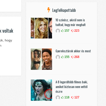
Legfelkapottabb
10 színész, akiről nem is
tudtad, hogy már meghalt
k voltak
157
223
jük, hogy
n
Gyereksztárok akkor és most
155
268
A 8 legordítóbb filmes baki,
amiket biztosan nem vettél
észre
118
127