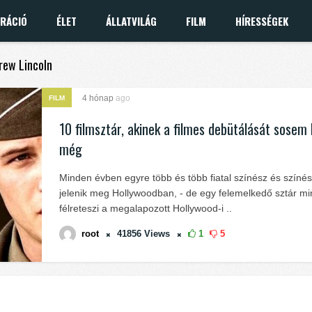
IRÁCIÓ
ÉLET
ÁLLATVILÁG
FILM
HÍRESSÉGEK
drew Lincoln
4 hónap
ago
FILM
10 filmsztár, akinek a filmes debütálását sosem 
még
Minden évben egyre több és több fiatal színész és színé
jelenik meg Hollywoodban, - de egy felemelkedő sztár mi
félreteszi a megalapozott Hollywood-i ..
root
41856
Views
1
5