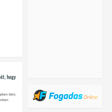
pét, hogy
pben látni,
erben.