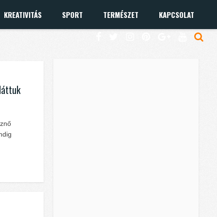
KREATIVITÁS
SPORT
TERMÉSZET
KAPCSOLAT
láttuk
sznő
ndig