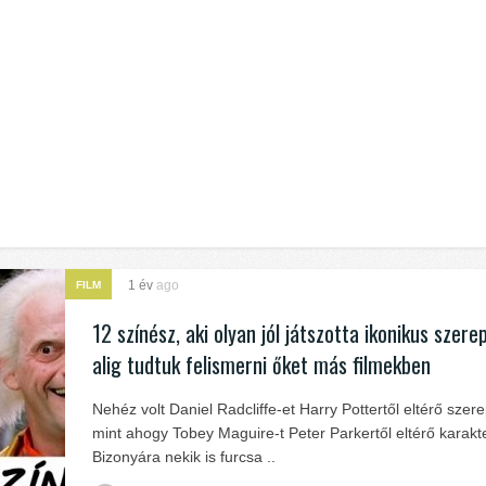
1 év
ago
FILM
12 színész, aki olyan jól játszotta ikonikus szere
alig tudtuk felismerni őket más filmekben
Nehéz volt Daniel Radcliffe-et Harry Pottertől eltérő szere
mint ahogy Tobey Maguire-t Peter Parkertől eltérő karakt
Bizonyára nekik is furcsa ..