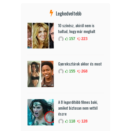
Legkedveltebb
10 színész, akiről nem is
tudtad, hogy már meghalt
157
223
Gyereksztárok akkor és most
155
268
A 8 legordítóbb filmes baki,
amiket biztosan nem vettél
észre
118
128