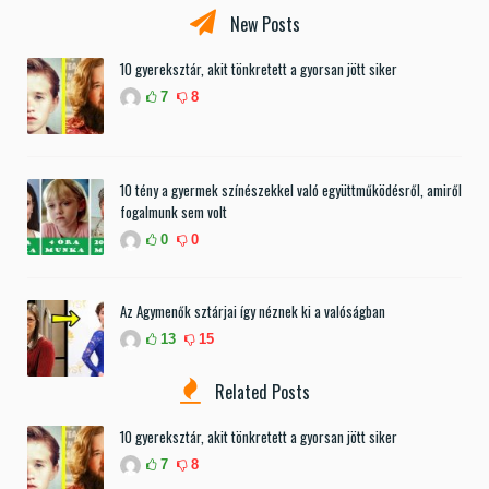
New Posts
10 gyereksztár, akit tönkretett a gyorsan jött siker
7
8
10 tény a gyermek színészekkel való együttműködésről, amiről
fogalmunk sem volt
0
0
Az Agymenők sztárjai így néznek ki a valóságban
13
15
Related Posts
10 gyereksztár, akit tönkretett a gyorsan jött siker
7
8