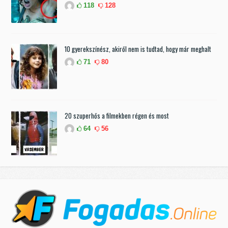
118
128
10 gyerekszínész, akiről nem is tudtad, hogy már meghalt
71
80
20 szuperhős a filmekben régen és most
64
56