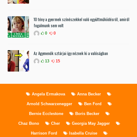
10 tény a gyermek színészekkel való együttműködésről, amiről
fogalmunk sem volt
0
0
Az Agymenők sztárjai így néznek ki a valóságban
13
15
Angela Ermakova
Anna Becker
Arnold Schwarzenegger
Ben Ford
Bernie Ecclestone
Boris Becker
Chaz Bono
Cher
Georgia May Jagger
Harrison Ford
Isabella Cruise