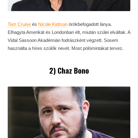
Tom Cruise
és
Nicole Kidman
örökbefogadott lánya.
Elhagyta Amerikát és Londonban élt, miután szülei elváltak. A
Vidal Sassoon Akadémián fodrászként végzett. Sosem
használta a híres szülők nevét. Most pólómintákat tervez.
2) Chaz Bono