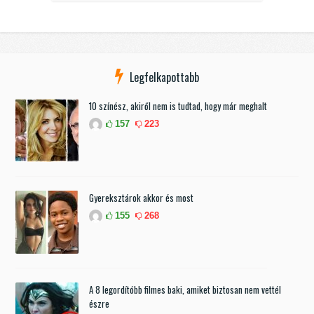
Legfelkapottabb
10 színész, akiről nem is tudtad, hogy már meghalt
157
223
Gyereksztárok akkor és most
155
268
A 8 legordítóbb filmes baki, amiket biztosan nem vettél
észre