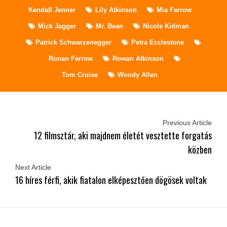
Kendall Jenner
Lily Atkinson
Mia Farrow
Mick Jagger
Mr. Bean
Nicole Kidman
Patrick Schwarzenegger
Petra Ecclestone
Ronan Farrow
Rowan Atkinson
Tom Cruise
Woody Allen
Previous Article
12 filmsztár, aki majdnem életét vesztette forgatás
közben
Next Article
16 híres férfi, akik fiatalon elképesztően dögösek voltak