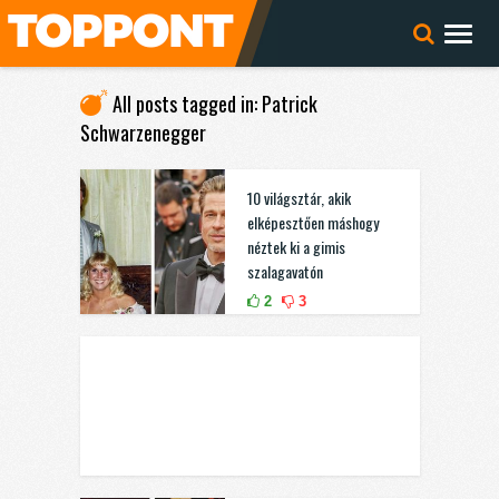
All posts tagged in: Patrick
Schwarzenegger
10 világsztár, akik
elképesztően máshogy
néztek ki a gimis
szalagavatón
2
3