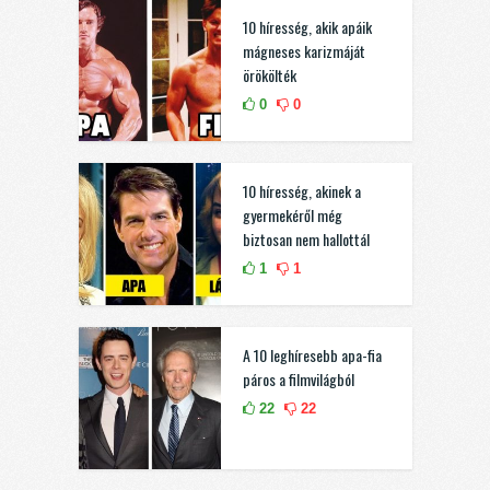
10 híresség, akik apáik
mágneses karizmáját
örökölték
0
0
10 híresség, akinek a
gyermekéről még
biztosan nem hallottál
1
1
A 10 leghíresebb apa-fia
páros a filmvilágból
22
22