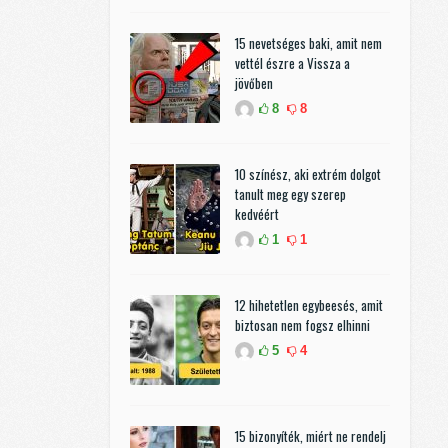
15 nevetséges baki, amit nem
vettél észre a Vissza a
jövőben
8
8
10 színész, aki extrém dolgot
tanult meg egy szerep
kedvéért
1
1
12 hihetetlen egybeesés, amit
biztosan nem fogsz elhinni
5
4
15 bizonyíték, miért ne rendelj