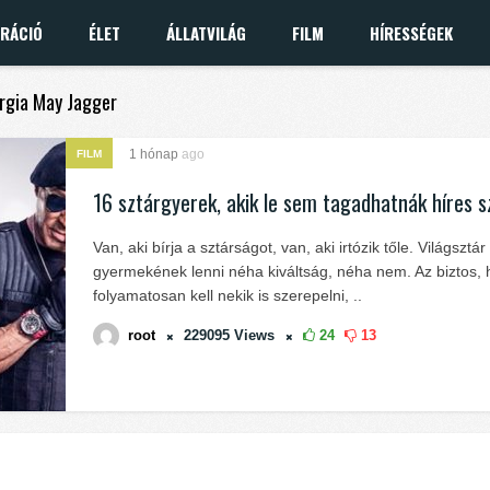
IRÁCIÓ
ÉLET
ÁLLATVILÁG
FILM
HÍRESSÉGEK
orgia May Jagger
1 hónap
ago
FILM
16 sztárgyerek, akik le sem tagadhatnák híres s
Van, aki bírja a sztárságot, van, aki irtózik tőle. Világsztár
gyermekének lenni néha kiváltság, néha nem. Az biztos,
folyamatosan kell nekik is szerepelni, ..
root
229095
Views
24
13