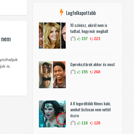
Legfelkapottabb
10 színész, akiről nem is
tudtad, hogy már meghalt
n nem
157
223
nyozhatjuk
Gyereksztárok akkor és most
uk is.
155
268
A 8 legordítóbb filmes baki,
amiket biztosan nem vettél
észre
118
128