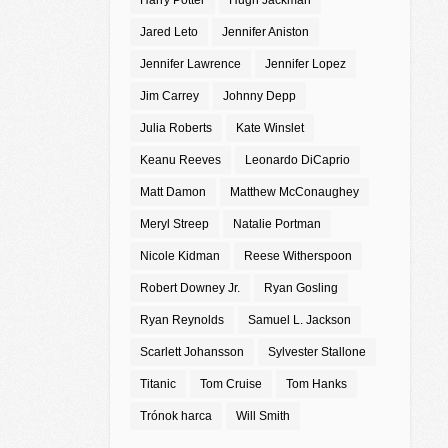
Harry Potter
Hugh Jackman
Jared Leto
Jennifer Aniston
Jennifer Lawrence
Jennifer Lopez
Jim Carrey
Johnny Depp
Julia Roberts
Kate Winslet
Keanu Reeves
Leonardo DiCaprio
Matt Damon
Matthew McConaughey
Meryl Streep
Natalie Portman
Nicole Kidman
Reese Witherspoon
Robert Downey Jr.
Ryan Gosling
Ryan Reynolds
Samuel L. Jackson
Scarlett Johansson
Sylvester Stallone
Titanic
Tom Cruise
Tom Hanks
Trónok harca
Will Smith