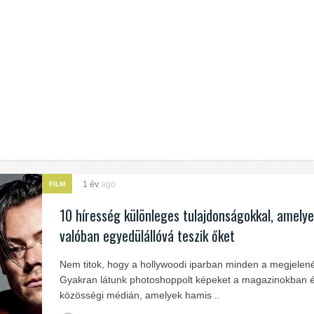
1 év
ago
FILM
10 híresség különleges tulajdonságokkal, amely
valóban egyedülállóvá teszik őket
Nem titok, hogy a hollywoodi iparban minden a megjelené
Gyakran látunk photoshoppolt képeket a magazinokban 
közösségi médián, amelyek hamis ..