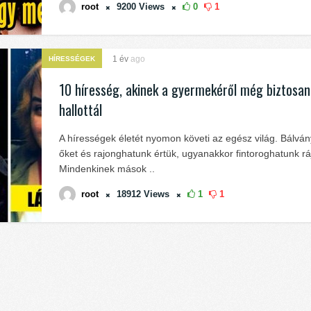
root
9200
Views
0
1
1 év
ago
HÍRESSÉGEK
10 híresség, akinek a gyermekéről még biztosa
hallottál
A hírességek életét nyomon követi az egész világ. Bálvá
őket és rajonghatunk értük, ugyanakkor fintoroghatunk ráj
Mindenkinek mások ..
root
18912
Views
1
1