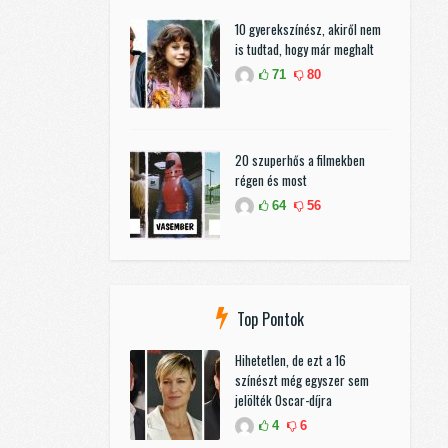
10 gyerekszínész, akiről nem
is tudtad, hogy már meghalt
71
80
20 szuperhős a filmekben
régen és most
64
56
Top Pontok
Hihetetlen, de ezt a 16
színészt még egyszer sem
jelölték Oscar-díjra
4
6