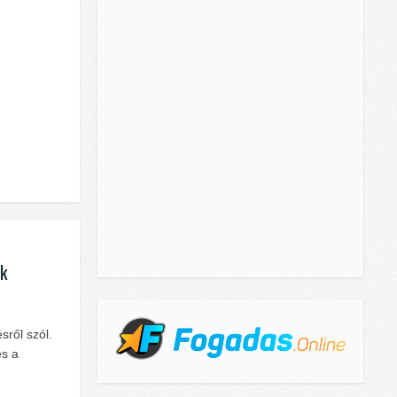
ek
sről szól.
és a