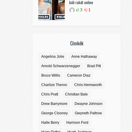
báli ruhát online
3
1
Címkék
Angelina Jolie
Anne Hathaway
Arnold Schwarzenegger
Brad Pitt
Bruce Willis
Cameron Diaz
Charlize Theron
Chris Hemsworth
Chris Pratt
Christian Bale
Drew Barrymore
Dwayne Johnson
George Clooney
Gwyneth Paltrow
Halle Berry
Harrison Ford