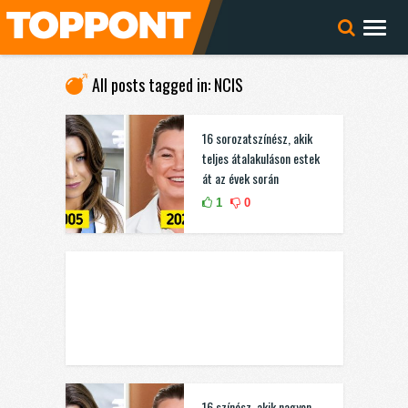
All posts tagged in: NCIS
16 sorozatszínész, akik
teljes átalakuláson estek
át az évek során
1
0
16 színész, akik nagyon