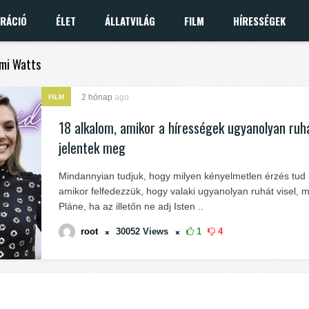
IRÁCIÓ
ÉLET
ÁLLATVILÁG
FILM
HÍRESSÉGEK
omi Watts
2 hónap
ago
FILM
18 alkalom, amikor a hírességek ugyanolyan ru
jelentek meg
Mindannyian tudjuk, hogy milyen kényelmetlen érzés tud 
amikor felfedezzük, hogy valaki ugyanolyan ruhát visel, m
Pláne, ha az illetőn ne adj Isten ..
root
30052
Views
1
4