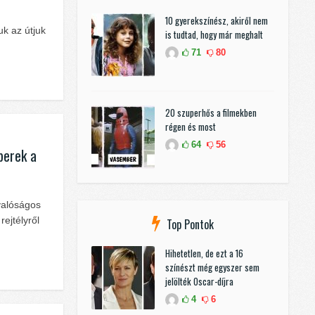
10 gyerekszínész, akiről nem
uk az útjuk
is tudtad, hogy már meghalt
71
80
20 szuperhős a filmekben
régen és most
64
56
mberek a
valóságos
ejtélyről
Top Pontok
Hihetetlen, de ezt a 16
színészt még egyszer sem
jelölték Oscar-díjra
4
6