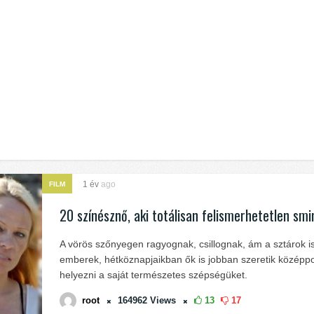
1 év
ago
FILM
20 színésznő, aki totálisan felismerhetetlen smi
A vörös szőnyegen ragyognak, csillognak, ám a sztárok i
emberek, hétköznapjaikban ők is jobban szeretik középp
helyezni a saját természetes szépségüket.
root
164962
Views
13
17