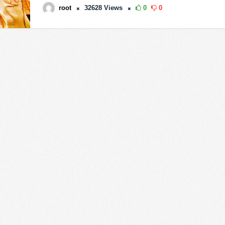
root
32628
Views
0
0