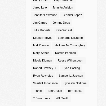
Harry Potter
Hugh Jackman
Jared Leto
Jennifer Aniston
Jennifer Lawrence
Jennifer Lopez
Jim Carrey
Johnny Depp
Julia Roberts
Kate Winslet
Keanu Reeves
Leonardo DiCaprio
Matt Damon
Matthew McConaughey
Meryl Streep
Natalie Portman
Nicole Kidman
Reese Witherspoon
Robert Downey Jr.
Ryan Gosling
Ryan Reynolds
Samuel L. Jackson
Scarlett Johansson
Sylvester Stallone
Titanic
Tom Cruise
Tom Hanks
Trónok harca
Will Smith