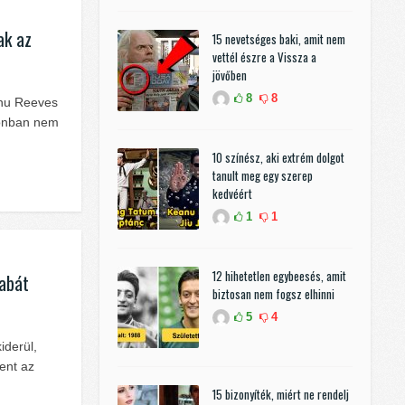
ak az
15 nevetséges baki, amit nem
vettél észre a Vissza a
jövőben
8
8
anu Reeves
zonban nem
10 színész, aki extrém dolgot
tanult meg egy szerep
kedvéért
1
1
12 hihetetlen egybeesés, amit
babát
biztosan nem fogsz elhinni
5
4
iderül,
ent az
15 bizonyíték, miért ne rendelj