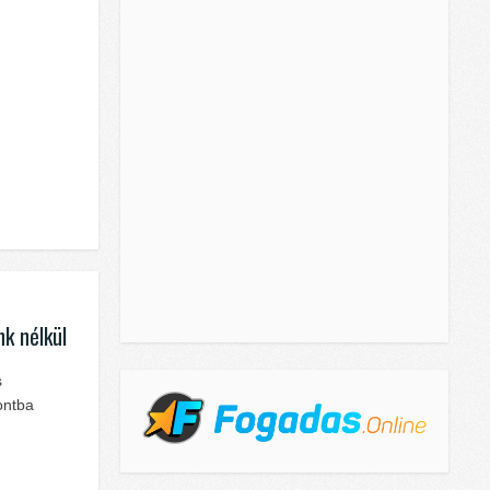
nk nélkül
s
ontba