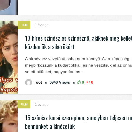
1 év
ago
FILM
13 híres színész és színésznő, akiknek meg kelle
küzdeniük a sikerükért
A hírnévhez vezető út soha nem könnyű. Az a képesség,
megbirkózzunk a kudarcokkal, és ne veszítsük el az ön
vetett hitünket, nagyon fontos ..
root
5940
Views
0
0
1 év
ago
FILM
15 színész korai szerepben, amelyben teljesen 
bennünket a kinézetük