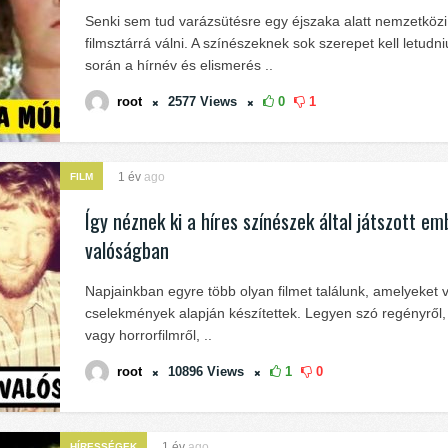
Senki sem tud varázsütésre egy éjszaka alatt nemzetközi
filmsztárrá válni. A színészeknek sok szerepet kell letudni
során a hírnév és elismerés ..
root
2577
Views
0
1
1 év
ago
FILM
Így néznek ki a híres színészek által játszott e
valóságban
Napjainkban egyre több olyan filmet találunk, amelyeket 
cselekmények alapján készítettek. Legyen szó regényről, r
vagy horrorfilmről, ..
root
10896
Views
1
0
1 év
ago
HÍRESSÉGEK