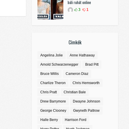
báli ruhát online
3
1
Címkék
Angelina Jolie
Anne Hathaway
Arnold Schwarzenegger
Brad Pitt
Bruce Willis
Cameron Diaz
Charlize Theron
Chris Hemsworth
Chris Pratt
Christian Bale
Drew Barrymore
Dwayne Johnson
George Clooney
Gwyneth Paltrow
Halle Berry
Harrison Ford