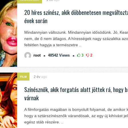
20 híres színész, akik döbbenetesen megváltozt
évek során
Mindannyian változunk. Mindannyian idősödünk. Jó, Ke
nem, de ő nem átlagos. A hírességek nagy százaléka a
feltétlen hagyja a természetre ..
root
48542
Views
3
2
2 év
ago
FILM
Színésznők, akik forgatás alatt jöttek rá, hogy 
várnak
A filmforgatás magában is bonyolult folyamat, de amikor k
hogy a sztárszínésznők várandósak, az egy új kihívást jel
egész stáb részére. ..