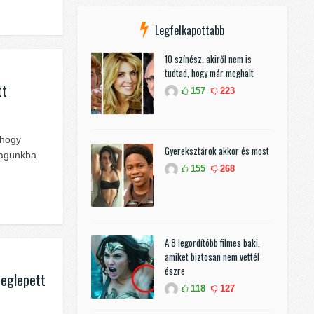
Legfelkapottabb
10 színész, akiről nem is
tudtad, hogy már meghalt
tt
157
223
 hogy
Gyereksztárok akkor és most
magunkba
155
268
A 8 legordítóbb filmes baki,
amiket biztosan nem vettél
észre
meglepett
118
127