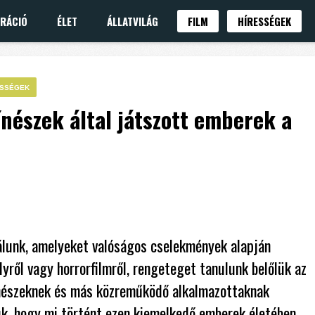
IRÁCIÓ
ÉLET
ÁLLATVILÁG
FILM
HÍRESSÉGEK
ESSÉGEK
ínészek által játszott emberek a
lálunk, amelyeket valóságos cselekmények alapján
lyről vagy horrorfilmről, rengeteget tanulunk belőlük az
ínészeknek és más közreműködő alkalmazottaknak
uk, hogy mi történt ezen kiemelkedő emberek életében.