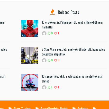
Related Posts
 nem
15 érdekesség Pókemberről, amit a filmekből nem
hallhattál
0
1
 valós
7 Star Wars részlet, amelyekről kiderült, hogy valós
dolgokon alapulnak
0
0
 már
10 szuperhős, akik a valóságban is mentettek már
életet
1
1
len
Alan Turing
AnnaSophia Robb
Aviátor