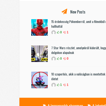
New Posts
15 érdekesség Pókemberről, amit a filmekből
hallhattál
0
1
7 Star Wars részlet, amelyekről kiderült, hogy
dolgokon alapulnak
0
0
10 szuperhős, akik a valóságban is mentettek
életet
1
1
A legnagyobb showman
A lehetet