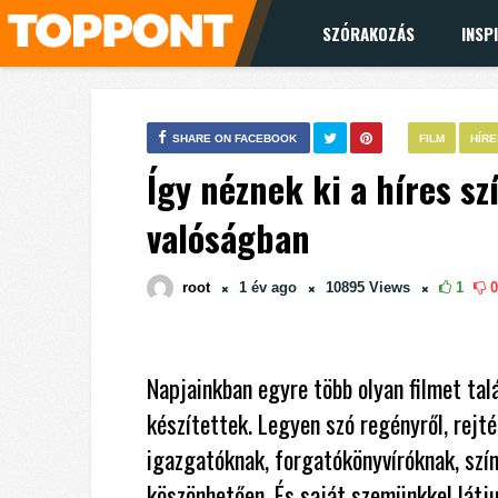
SZÓRAKOZÁS
INSP
SHARE ON FACEBOOK
FILM
HÍR
Így néznek ki a híres sz
valóságban
root
1 év
ago
10895
Views
1
0
Napjainkban egyre több olyan filmet ta
készítettek. Legyen szó regényről, rejté
igazgatóknak, forgatókönyvíróknak, sz
köszönhetően. És saját szemünkkel látj