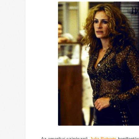
Az amerikai színésznő,
Julia Roberts
bepillantá