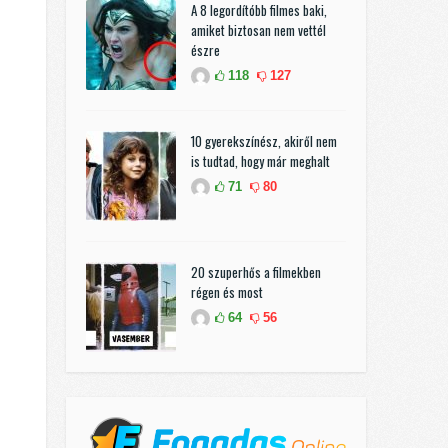
A 8 legordítóbb filmes baki,
amiket biztosan nem vettél
észre
118
127
10 gyerekszínész, akiről nem
is tudtad, hogy már meghalt
71
80
20 szuperhős a filmekben
régen és most
64
56