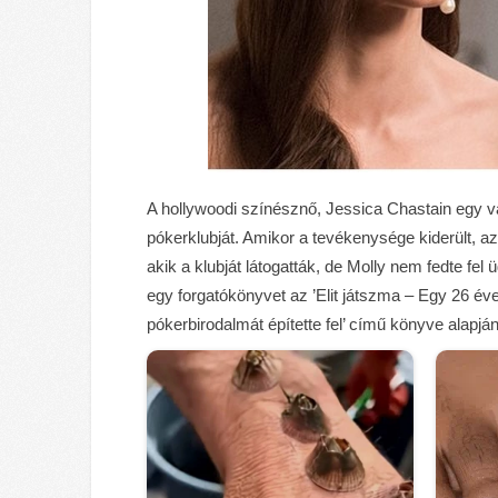
A hollywoodi színésznő, Jessica Chastain egy val
pókerklubját. Amikor a tevékenysége kiderült, 
akik a klubját látogatták, de Molly nem fedte fel üg
egy forgatókönyvet az ’Elit játszma – Egy 26 éves 
pókerbirodalmát építette fel’ című könyve alapján