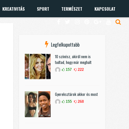
KREATIVITÁS
SPORT
TERMÉSZET
KAPCSOLAT
Legfelkapottabb
10 színész, akiről nem is
tudtad, hogy már meghalt
157
222
Gyereksztárok akkor és most
155
268