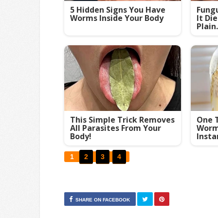
5 Hidden Signs You Have
Fungu
Worms Inside Your Body
It Di
Plain.
This Simple Trick Removes
One T
All Parasites From Your
Worms
Body!
Insta
1
2
3
4
SHARE ON FACEBOOK