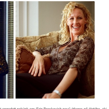
st engedett nekünk egy Erin Brockovich nevű átlagos nő életébe, aki