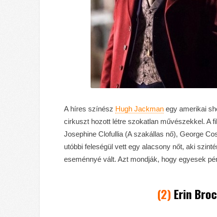
A híres színész
Hugh Jackman
egy amerikai sh
cirkuszt hozott létre szokatlan művészekkel. A fi
Josephine Clofullia (A szakállas nő), George Cos
utóbbi feleségül vett egy alacsony nőt, aki szi
eseménnyé vált. Azt mondják, hogy egyesek pénz
(2)
Erin Broc