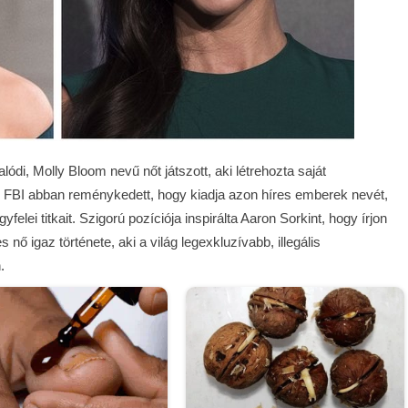
ódi, Molly Bloom nevű nőt játszott, aki létrehozta saját
az FBI abban reménykedett, hogy kiadja azon híres emberek nevét,
yfelei titkait. Szigorú pozíciója inspirálta Aaron Sorkint, hogy írjon
nő igaz története, aki a világ legexkluzívabb, illegális
.