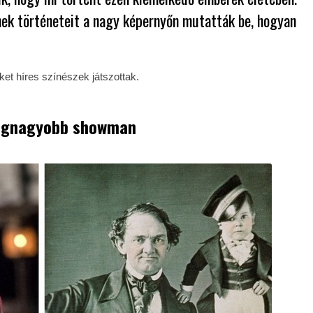
nek történeteit a nagy képernyőn mutatták be, hogyan
ket híres színészek játszottak.
egnagyobb showman