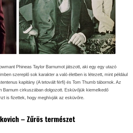
owmant Phineas Taylor Barnumot játszott, aki egy egy utazó
lmben szereplő sok karakter a való életben is létezett, mint például
tentenus kapitány (A tetovált férfi) és Tom Thumb tábornok. Az
ntén Barnum cirkuszában dolgozott. Esküvőjük kiemelkedő
t is fizettek, hogy meghívják az esküvőre.
kovich – Zűrös természet