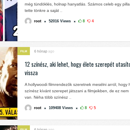
még tündöklés, holnap hanyatlás. Számos celeb egy pillan
tette tönkre a saját ..
root
52016
Views
8
4
6 hónap
ago
FILM
12 színész, aki lehet, hogy élete szerepét utasít
vissza
A hollywoodi filmrendezők szeretnek mesélni arról, hogy
színész kívánt szerepet játszani a filmjeikben, de ez nem
van. Néha több színész ..
root
109408
Views
8
5
6 hónap
ago
FILM