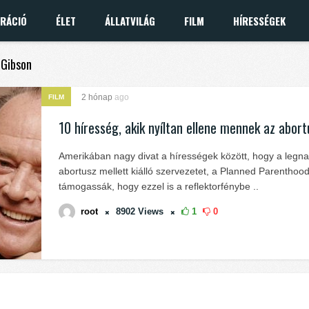
IRÁCIÓ
ÉLET
ÁLLATVILÁG
FILM
HÍRESSÉGEK
 Gibson
2 hónap
ago
FILM
10 híresség, akik nyíltan ellene mennek az abor
Amerikában nagy divat a hírességek között, hogy a legn
abortusz mellett kiálló szervezetet, a Planned Parenthood
támogassák, hogy ezzel is a reflektorfénybe ..
root
8902
Views
1
0