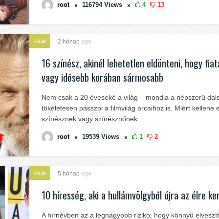
root
116794
Views
4
13
2 hónap
ago
FILM
16 színész, akinél lehetetlen eldönteni, hogy fiat
vagy idősebb korában sármosabb
Nem csak a 20 éveseké a világ – mondja a népszerű dal
tökéletesen passzol a filmvilág arcaihoz is. Miért kellene 
színésznek vagy színésznőnek ..
root
19539
Views
1
2
5 hónap
ago
FILM
10 híresség, aki a hullámvölgyből újra az élre ke
A hírnévben az a legnagyobb rizikó, hogy könnyű elveszí