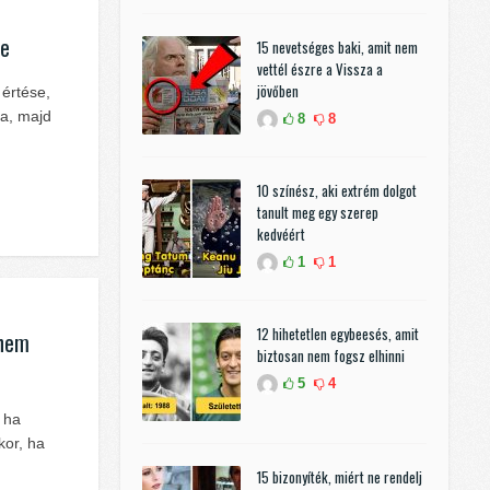
se
15 nevetséges baki, amit nem
vettél észre a Vissza a
jövőben
értése,
za, majd
8
8
10 színész, aki extrém dolgot
tanult meg egy szerep
kedvéért
1
1
12 hihetetlen egybeesés, amit
 nem
biztosan nem fogsz elhinni
5
4
 ha
kor, ha
15 bizonyíték, miért ne rendelj