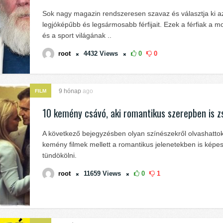
Sok nagy magazin rendszeresen szavaz és választja ki a
legjóképűbb és legsármosabb férfijait. Ezek a férfiak a m
és a sport világának ..
root
4432
Views
0
0
9 hónap
ago
FILM
10 kemény csávó, aki romantikus szerepben is zs
A következő bejegyzésben olyan színészekről olvashattok
kemény filmek mellett a romantikus jelenetekben is képe
tündökölni.
root
11659
Views
0
1