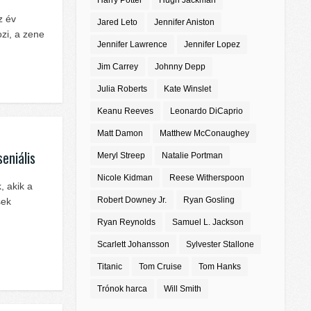
Harry Potter
Hugh Jackman
z év
Jared Leto
Jennifer Aniston
ozi, a zene
Jennifer Lawrence
Jennifer Lopez
Jim Carrey
Johnny Depp
Julia Roberts
Kate Winslet
Keanu Reeves
Leonardo DiCaprio
Matt Damon
Matthew McConaughey
eniális
Meryl Streep
Natalie Portman
Nicole Kidman
Reese Witherspoon
, akik a
Robert Downey Jr.
Ryan Gosling
sek
Ryan Reynolds
Samuel L. Jackson
Scarlett Johansson
Sylvester Stallone
Titanic
Tom Cruise
Tom Hanks
Trónok harca
Will Smith