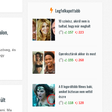
Legfelkapottabb
10 színész, akiről nem is
tudtad, hogy már meghalt
alon,
157
223
szöveg, és
Gyereksztárok akkor és most
egy
155
268
A 8 legordítóbb filmes baki,
amiket biztosan nem vettél
észre
rült
118
128
teni. Ma