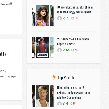
at alatt
10 gyerekszínész, akiről nem
is tudtad, hogy már meghalt
71
80
20 szuperhős a filmekben
régen és most
64
56
otta
 hány
 mindig így
Top Pontok
Hihetetlen, de ezt a 16
színészt még egyszer sem
jelölték Oscar-díjra
4
6