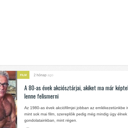
2 hónap
ago
FILM
A 80-as évek akciósztárjai, akiket ma már képt
lenne felismerni
Az 1980-as évek akciófilmjei jobban az emlékezetünkbe i
mint sok mai film, szereplőik pedig még mindig úgy élnek
gondolatainkban, mint régen.