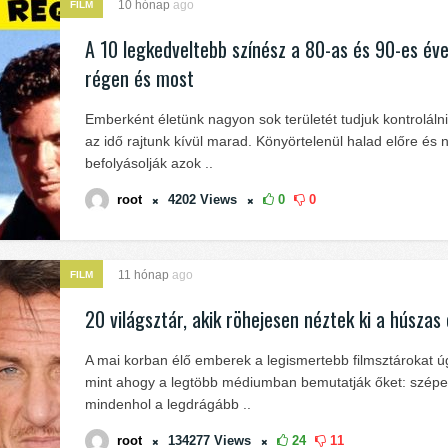
10 hónap
ago
FILM
A 10 legkedveltebb színész a 80-as és 90-es év
régen és most
Emberként életünk nagyon sok területét tudjuk kontroláln
az idő rajtunk kívül marad. Könyörtelenül halad előre és
befolyásolják azok ..
root
4202
Views
0
0
11 hónap
ago
FILM
20 világsztár, akik röhejesen néztek ki a húszas
A mai korban élő emberek a legismertebb filmsztárokat ú
mint ahogy a legtöbb médiumban bemutatják őket: szépe
mindenhol a legdrágább ..
root
134277
Views
24
11