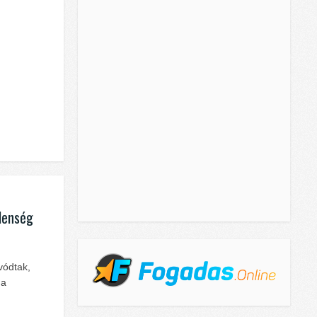
elenség
vódtak,
 a