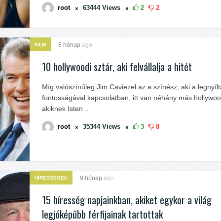
root
63444
Views
2
2
8 hónap
ago
FILM
10 hollywoodi sztár, aki felvállalja a hitét
Míg valószínűleg Jim Caviezel az a színész, aki a legnyílt
fontosságával kapcsolatban, itt van néhány más hollywood
akiknek Isten ..
root
35344
Views
3
8
9 hónap
ago
HÍRESSÉGEK
15 híresség napjainkban, akiket egykor a világ
legjóképűbb férfijainak tartottak