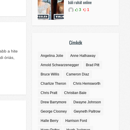
báli ruhát online
3
1
Címkék
abb a hite
Angelina Jolie
Anne Hathaway
i óriás,
Arnold Schwarzenegger
Brad Pitt
Bruce Willis
Cameron Diaz
Charlize Theron
Chris Hemsworth
Chris Pratt
Christian Bale
Drew Barrymore
Dwayne Johnson
George Clooney
Gwyneth Paltrow
Halle Berry
Harrison Ford