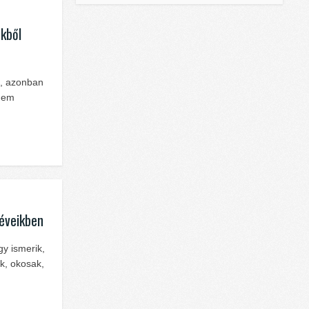
ekből
i, azonban
 nem
 éveikben
gy ismerik,
k, okosak,