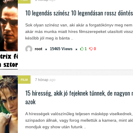
10 legendás színész 10 legendásan rossz dönté
Sok olyan színész van, aki akár a forgatókönyv meg nem 
akár más munka miatt híres filmszerepeket utasított viss
később jól meg is bánta ..
root
15465
Views
1
0
7 hónap
ago
FILM
15 híresség, akik jó fejeknek tűnnek, de nagyon
azok
A hírességek valószínűleg teljesen másképp viselkednek,
színpadon állnak, vagy forog mellettük a kamera, mint ak
mondjuk egy show után futunk ..