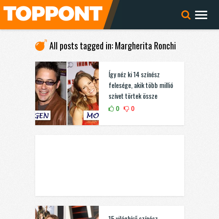
All posts tagged in: Margherita Ronchi
Így néz ki 14 színész
felesége, akik több millió
szívet törtek össze
0
0
15 világhírű színész