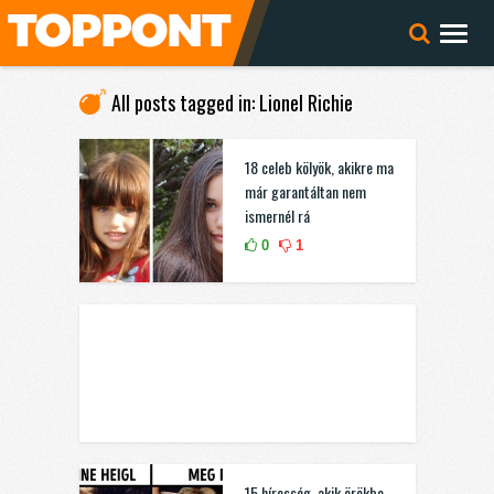
All posts tagged in: Lionel Richie
18 celeb kölyök, akikre ma
már garantáltan nem
ismernél rá
0
1
15 híresség, akik örökbe