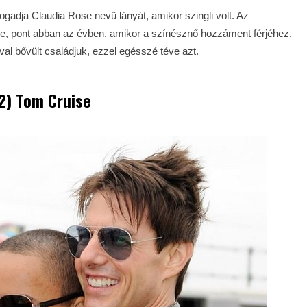
ogadja Claudia Rose nevű lányát, amikor szingli volt. Az
ge, pont abban az évben, amikor a színésznő hozzáment férjéhez,
val bővült családjuk, ezzel egésszé téve azt.
2) Tom Cruise