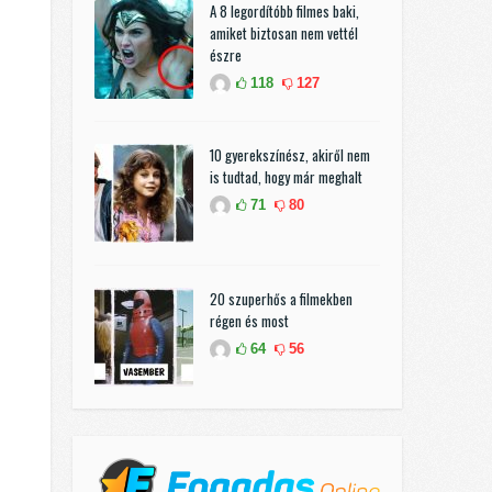
A 8 legordítóbb filmes baki,
amiket biztosan nem vettél
észre
118
127
10 gyerekszínész, akiről nem
is tudtad, hogy már meghalt
71
80
20 szuperhős a filmekben
régen és most
64
56