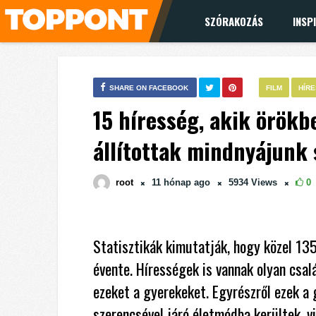
SZÓRAKOZÁS
INSP
SHARE ON FACEBOOK
FILM
HÍR
15 híresség, akik örökb
állítottak mindnyájunk
root
11 hónap
ago
5934
Views
0
Statisztikák kimutatják, hogy közel 1
évente. Hírességek is vannak olyan csal
ezeket a gyerekeket. Egyrészről ezek a 
szerencsével járó életmódba kerültek, v