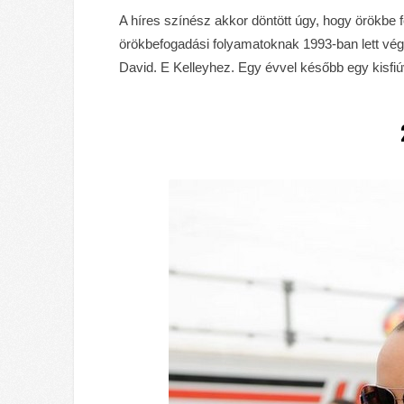
A híres színész akkor döntött úgy, hogy örökbe f
örökbefogadási folyamatoknak 1993-ban lett vé
David. E Kelleyhez. Egy évvel később egy kisfiú