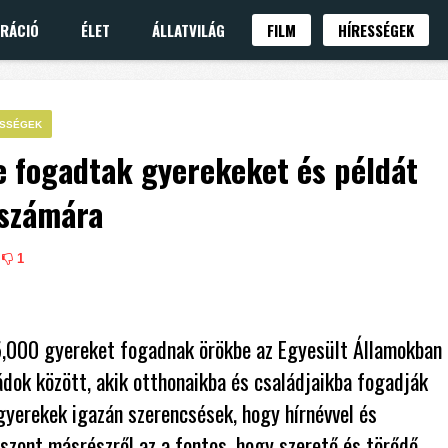
IRÁCIÓ
ÉLET
ÁLLATVILÁG
FILM
HÍRESSÉGEK
ESSÉGEK
e fogadtak gyerekeket és példát
 számára
1
35,000 gyereket fogadnak örökbe az Egyesült Államokban
ádok között, akik otthonaikba és családjaikba fogadják
gyerekek igazán szerencsések, hogy hírnévvel és
iszont másrészről az a fontos, hogy szerető és törődő