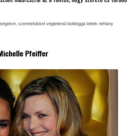
sségekre, szeretetükkel végtelenül boldoggá tettek néhány
Michelle Pfeiffer