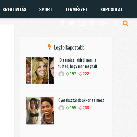
KREATIVITÁS
SPORT
TERMÉSZET
KAPCSOLAT
Legfelkapottabb
10 színész, akiről nem is
tudtad, hogy már meghalt
157
222
Gyereksztárok akkor és most
155
268