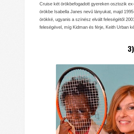
Cruise két örökbefogadott gyereken osztozik ex
örökbe Isabella Janes nevű lányukat, majd 1995
örökké, ugyanis a színész elvált feleségétől 20
feleségével, míg Kidman és férje, Keith Urban két
3)