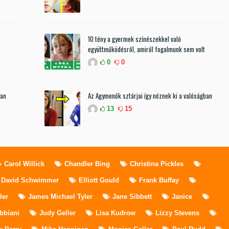
10 tény a gyermek színészekkel való
együttműködésről, amiről fogalmunk sem volt
0
0
ban
Az Agymenők sztárjai így néznek ki a valóságban
13
15
Carol Willick
Chandler Bing
Christina Pickles
David Schwimmer
Elliott Gould
Frank Buffay
ler
James Michael Tyler
Jane Sibbett
Janice
ibbiani
Judy Geller
Lisa Kudrow
Lizzy Stevens