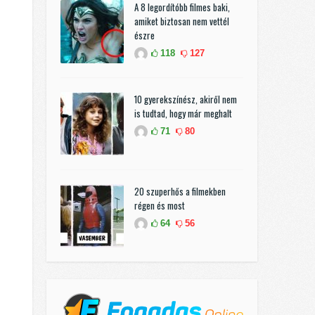
A 8 legordítóbb filmes baki,
amiket biztosan nem vettél
észre
118
127
10 gyerekszínész, akiről nem
is tudtad, hogy már meghalt
71
80
20 szuperhős a filmekben
régen és most
64
56