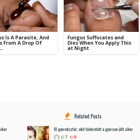
s Is A Parasite, And
Fungus Suffocates and
es From A Drop Of
Dies When You Apply This
..
at Night
Related Posts
siker
10 gyereksztár, akit tönkretett a gyorsan jött siker
7
8