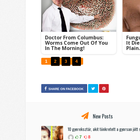
Doctor From Columbus:
Fungu
Worms Come Out Of You
It Di
In The Morning!
Plain.
1
2
3
4
SHARE ON FACEBOOK
New Posts
10 gyereksztár, akit tönkretett a gyorsan jött 
7
8