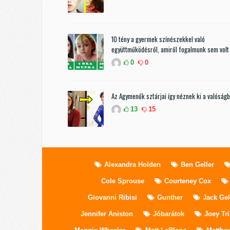
10 tény a gyermek színészekkel való
együttműködésről, amiről fogalmunk sem volt
0
0
Az Agymenők sztárjai így néznek ki a valóság
13
15
Alexandra Holden
Ben Geller
Cole Sprouse
Courteney Cox
Giovanni Ribisi
Gunther
Jack Gel
Jennifer Aniston
Jóbarátok
Joey Tr