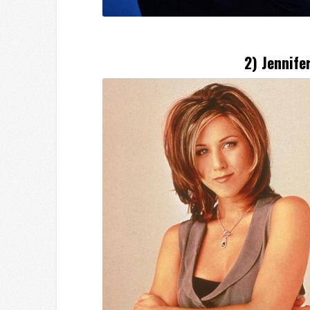
2)
Jennife