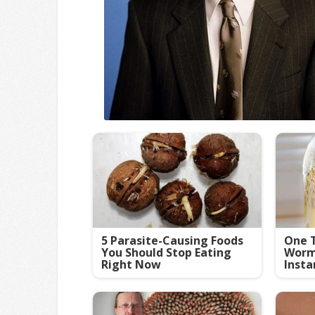
5 Parasite-Causing Foods
One T
You Should Stop Eating
Worms
Right Now
Insta