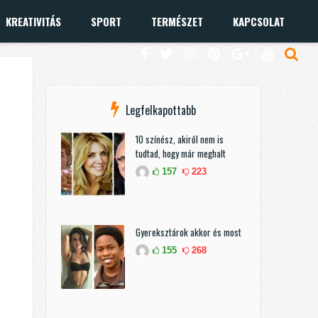
KREATIVITÁS
SPORT
TERMÉSZET
KAPCSOLAT
Legfelkapottabb
10 színész, akiről nem is
tudtad, hogy már meghalt
157
223
Gyereksztárok akkor és most
155
268