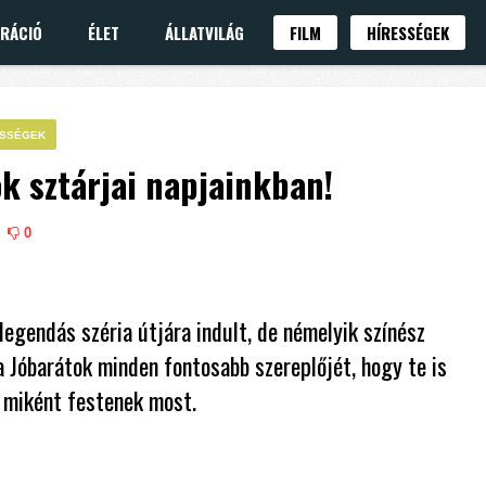
IRÁCIÓ
ÉLET
ÁLLATVILÁG
FILM
HÍRESSÉGEK
ESSÉGEK
ok sztárjai napjainkban!
0
legendás széria útjára indult, de némelyik színész
a Jóbarátok minden fontosabb szereplőjét, hogy te is
s miként festenek most.