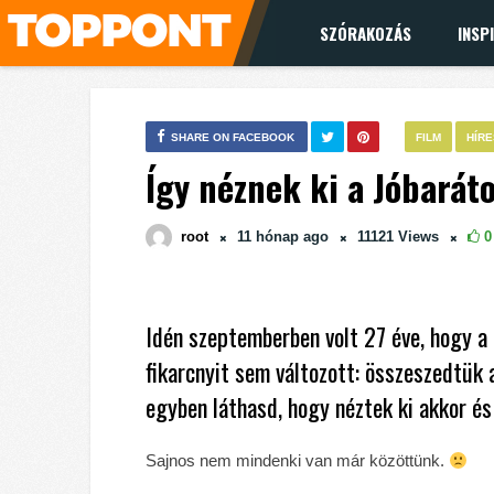
SZÓRAKOZÁS
INSP
SHARE ON FACEBOOK
FILM
HÍR
Így néznek ki a Jóbarát
root
11 hónap
ago
11121
Views
0
Idén szeptemberben volt 27 éve, hogy a 
fikarcnyit sem változott: összeszedtük 
egyben láthasd, hogy néztek ki akkor é
Sajnos nem mindenki van már közöttünk.