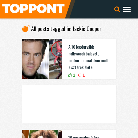
All posts tagged in: Jackie Cooper
A 10 legdurvább
hollywoodi baleset,
amikor pillanatokon múlt
a sztárok élete
1
1
10 gyermekszínész,