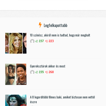
Legfelkapottabb
10 színész, akiről nem is tudtad, hogy már meghalt
157
223
Gyereksztárok akkor és most
155
268
A 8 legordítóbb filmes baki, amiket biztosan nem vettél
észre