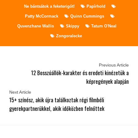
Ne bántsátok a feketerigót!
Papírhold
Patty McCormack
Quinn Cummings
Quvenzhane Wallis
Skippy
Tatum O'Neal
Zongoralecke
Previous Article
12 Bosszúállók-karakter és eredeti kinézetük a
képregények alapján
Next Article
15+ színész, akik újra találkoztak régi filmbéli
gyerekpartnerükkel, akik időközben felnőttek