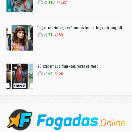
118
127
10 gyerekszínész, akiről nem is tudtad, hogy már meghalt
71
80
20 szuperhős a filmekben régen és most
64
56