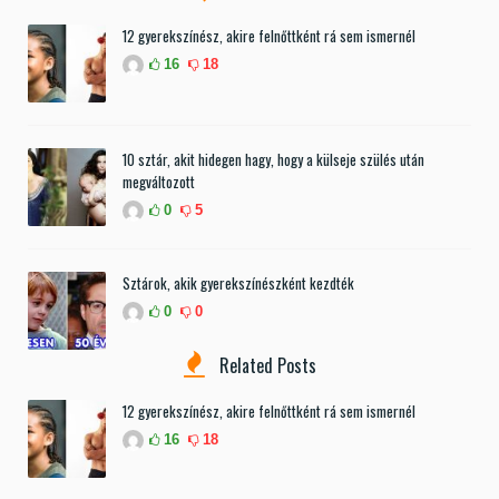
12 gyerekszínész, akire felnőttként rá sem ismernél
16
18
10 sztár, akit hidegen hagy, hogy a külseje szülés után
megváltozott
0
5
Sztárok, akik gyerekszínészként kezdték
0
0
Related Posts
12 gyerekszínész, akire felnőttként rá sem ismernél
16
18