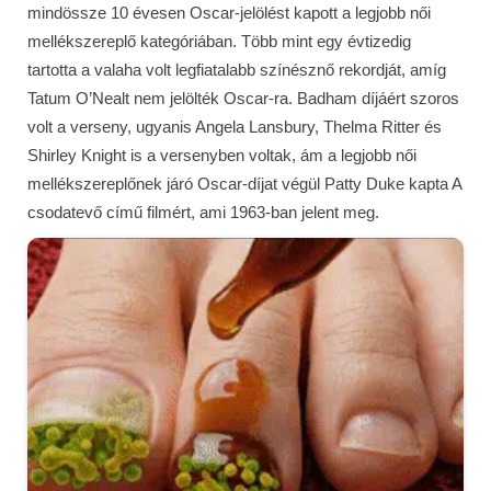
mindössze 10 évesen Oscar-jelölést kapott a legjobb női
mellékszereplő kategóriában. Több mint egy évtizedig
tartotta a valaha volt legfiatalabb színésznő rekordját, amíg
Tatum O’Nealt nem jelölték Oscar-ra. Badham díjáért szoros
volt a verseny, ugyanis Angela Lansbury, Thelma Ritter és
Shirley Knight is a versenyben voltak, ám a legjobb női
mellékszereplőnek járó Oscar-díjat végül Patty Duke kapta A
csodatevő című filmért, ami 1963-ban jelent meg.