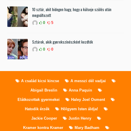
10 sztár, akit hidegen hagy, hogy a külseje szülés után
megváltozott
0
5
Sztárok, akik gyerekszínészként kezdték
0
0
A család kicsi kincse
A messzi dél vadjai
Abigail Breslin
Anna Paquin
Elátkozottak gyermekei
Haley Joel Osment
Hatodik érzék
Hölgyem Isten áldja!
Jackie Cooper
Justin Henry
Kramer kontra Kramer
Mary Badham