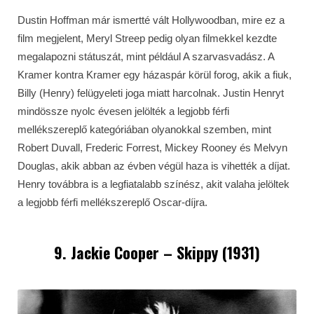
Dustin Hoffman már ismertté vált Hollywoodban, mire ez a
film megjelent, Meryl Streep pedig olyan filmekkel kezdte
megalapozni státuszát, mint például A szarvasvadász. A
Kramer kontra Kramer egy házaspár körül forog, akik a fiuk,
Billy (Henry) felügyeleti joga miatt harcolnak. Justin Henryt
mindössze nyolc évesen jelölték a legjobb férfi
mellékszereplő kategóriában olyanokkal szemben, mint
Robert Duvall, Frederic Forrest, Mickey Rooney és Melvyn
Douglas, akik abban az évben végül haza is vihették a díjat.
Henry továbbra is a legfiatalabb színész, akit valaha jelöltek
a legjobb férfi mellékszereplő Oscar-díjra.
9. Jackie Cooper – Skippy (1931)