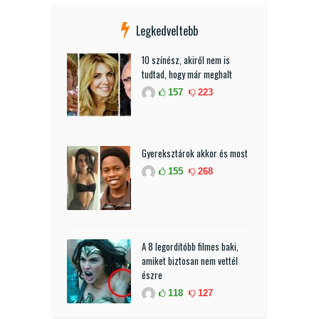
Legkedveltebb
10 színész, akiről nem is
tudtad, hogy már meghalt
157
223
Gyereksztárok akkor és most
155
268
A 8 legordítóbb filmes baki,
amiket biztosan nem vettél
észre
118
127