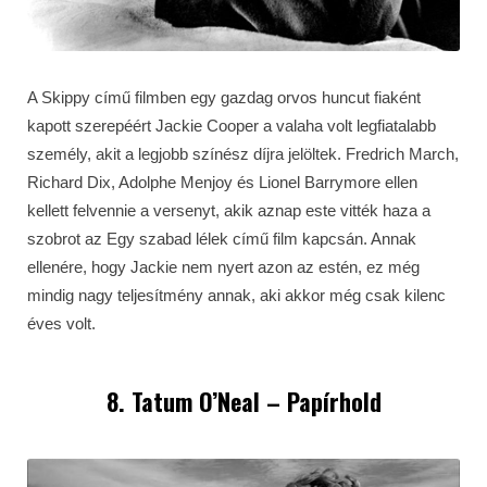
A Skippy című filmben egy gazdag orvos huncut fiaként
kapott szerepéért Jackie Cooper a valaha volt legfiatalabb
személy, akit a legjobb színész díjra jelöltek. Fredrich March,
Richard Dix, Adolphe Menjoy és Lionel Barrymore ellen
kellett felvennie a versenyt, akik aznap este vitték haza a
szobrot az Egy szabad lélek című film kapcsán. Annak
ellenére, hogy Jackie nem nyert azon az estén, ez még
mindig nagy teljesítmény annak, aki akkor még csak kilenc
éves volt.
8. Tatum O’Neal – Papírhold