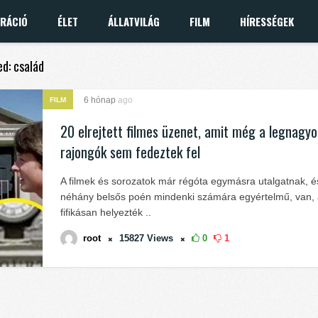
IRÁCIÓ
ÉLET
ÁLLATVILÁG
FILM
HÍRESSÉGEK
ed: család
6 hónap
ago
FILM
20 elrejtett filmes üzenet, amit még a legnagy
rajongók sem fedeztek fel
A filmek és sorozatok már régóta egymásra utalgatnak, é
néhány belsős poén mindenki számára egyértelmű, van, 
fifikásan helyezték ..
root
15827
Views
0
1