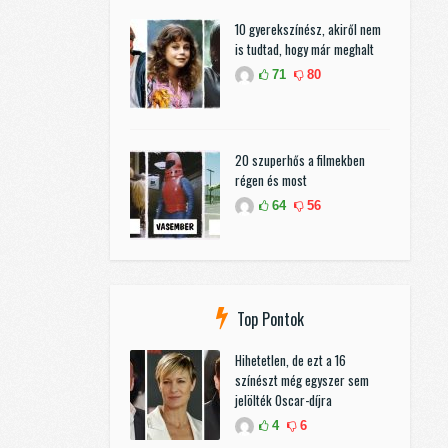
10 gyerekszínész, akiről nem
is tudtad, hogy már meghalt
71
80
20 szuperhős a filmekben
régen és most
64
56
Top Pontok
Hihetetlen, de ezt a 16
színészt még egyszer sem
jelölték Oscar-díjra
4
6