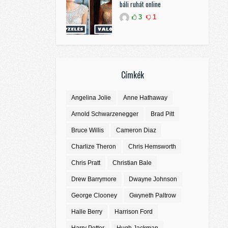
báli ruhát online
3
1
Címkék
Angelina Jolie
Anne Hathaway
Arnold Schwarzenegger
Brad Pitt
Bruce Willis
Cameron Diaz
Charlize Theron
Chris Hemsworth
Chris Pratt
Christian Bale
Drew Barrymore
Dwayne Johnson
George Clooney
Gwyneth Paltrow
Halle Berry
Harrison Ford