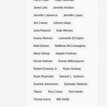
Harry Potter
Hugh Jackman
Jared Leto
Jennifer Aniston
Jennifer Lawrence
Jennifer Lopez
Jim Carrey
Johnny Depp
Julia Roberts
Kate Winslet
Keanu Reeves
Leonardo DiCaprio
Matt Damon
Matthew McConaughey
Meryl Streep
Natalie Portman
Nicole Kidman
Reese Witherspoon
Robert Downey Jr.
Ryan Gosling
Ryan Reynolds
Samuel L. Jackson
Scarlett Johansson
Sylvester Stallone
Titanic
Tom Cruise
Tom Hanks
Trónok harca
Will Smith