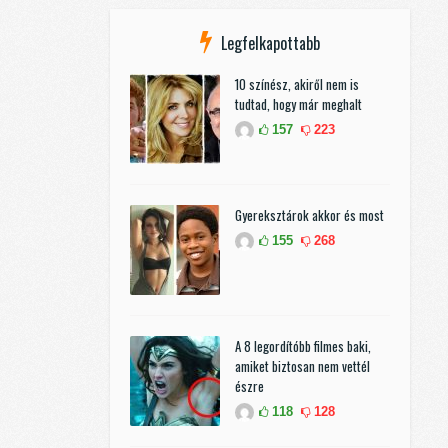
Legfelkapottabb
10 színész, akiről nem is
tudtad, hogy már meghalt
157
223
Gyereksztárok akkor és most
155
268
A 8 legordítóbb filmes baki,
amiket biztosan nem vettél
észre
118
128