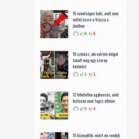
15 nevetséges baki, amit nem
vettél észre a Vissza a
jövőben
8
8
10 színész, aki extrém dolgot
tanult meg egy szerep
kedvéért
1
1
12 hihetetlen egybeesés, amit
biztosan nem fogsz elhinni
5
4
15 bizonyíték, miért ne rendelj