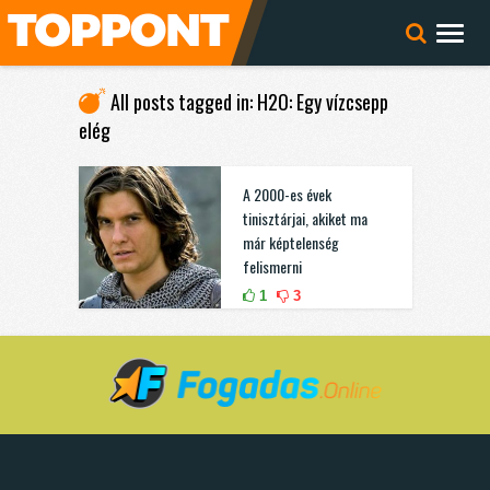
All posts tagged in: H2O: Egy vízcsepp
elég
A 2000-es évek
tinisztárjai, akiket ma
már képtelenség
felismerni
1
3