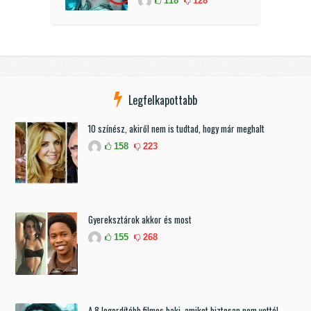
118
128
Legfelkapottabb
10 színész, akiről nem is tudtad, hogy már meghalt
158
223
Gyereksztárok akkor és most
155
268
A 8 legordítóbb filmes baki, amiket biztosan nem vettél