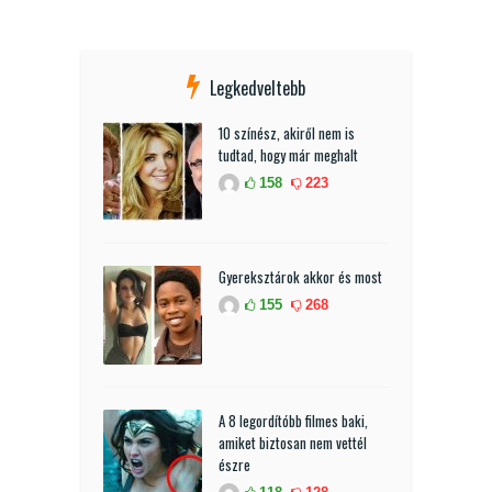
Legkedveltebb
10 színész, akiről nem is
tudtad, hogy már meghalt
158
223
Gyereksztárok akkor és most
155
268
A 8 legordítóbb filmes baki,
amiket biztosan nem vettél
észre