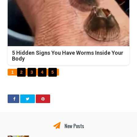
5 Hidden Signs You Have Worms Inside Your
Body
1
2
3
4
5
New Posts