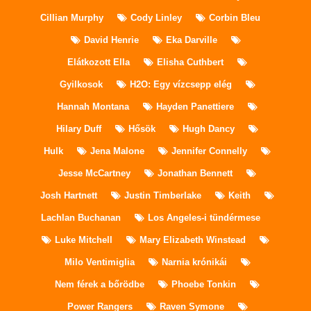
Cillian Murphy
Cody Linley
Corbin Bleu
David Henrie
Eka Darville
Elátkozott Ella
Elisha Cuthbert
Gyilkosok
H2O: Egy vízcsepp elég
Hannah Montana
Hayden Panettiere
Hilary Duff
Hősök
Hugh Dancy
Hulk
Jena Malone
Jennifer Connelly
Jesse McCartney
Jonathan Bennett
Josh Hartnett
Justin Timberlake
Keith
Lachlan Buchanan
Los Angeles-i tündérmese
Luke Mitchell
Mary Elizabeth Winstead
Milo Ventimiglia
Narnia krónikái
Nem férek a bőrödbe
Phoebe Tonkin
Power Rangers
Raven Symone