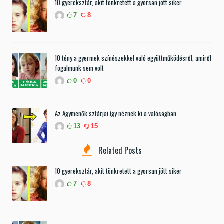
10 gyereksztár, akit tönkretett a gyorsan jött siker
7
8
10 tény a gyermek színészekkel való együttműködésről, amiről
fogalmunk sem volt
0
0
Az Agymenők sztárjai így néznek ki a valóságban
13
15
Related Posts
10 gyereksztár, akit tönkretett a gyorsan jött siker
7
8