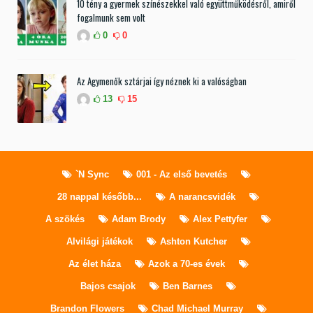
10 tény a gyermek színészekkel való együttműködésről, amiről
fogalmunk sem volt
0
0
Az Agymenők sztárjai így néznek ki a valóságban
13
15
`N Sync
001 - Az első bevetés
28 nappal később...
A narancsvidék
A szökés
Adam Brody
Alex Pettyfer
Alvilági játékok
Ashton Kutcher
Az élet háza
Azok a 70-es évek
Bajos csajok
Ben Barnes
Brandon Flowers
Chad Michael Murray