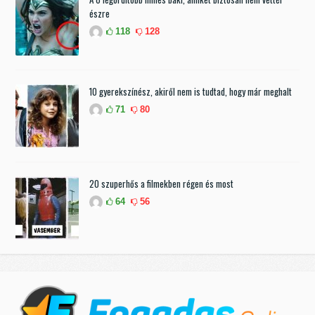
észre
118
128
10 gyerekszínész, akiről nem is tudtad, hogy már meghalt
71
80
20 szuperhős a filmekben régen és most
64
56