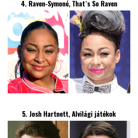
4. Raven-Symoné, That`s So Raven
5. Josh Hartnett, Alvilági játékok