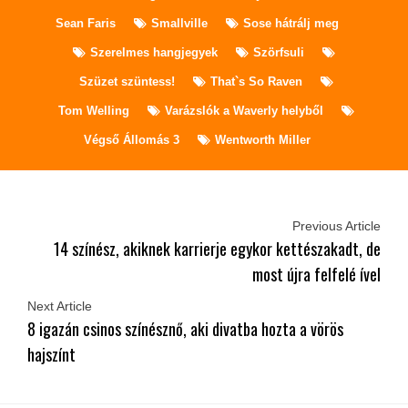
Sean Faris
Smallville
Sose hátrálj meg
Szerelmes hangjegyek
Szörfsuli
Szüzet szüntess!
That`s So Raven
Tom Welling
Varázslók a Waverly helyből
Végső Állomás 3
Wentworth Miller
Previous Article
14 színész, akiknek karrierje egykor kettészakadt, de
most újra felfelé ível
Next Article
8 igazán csinos színésznő, aki divatba hozta a vörös
hajszínt