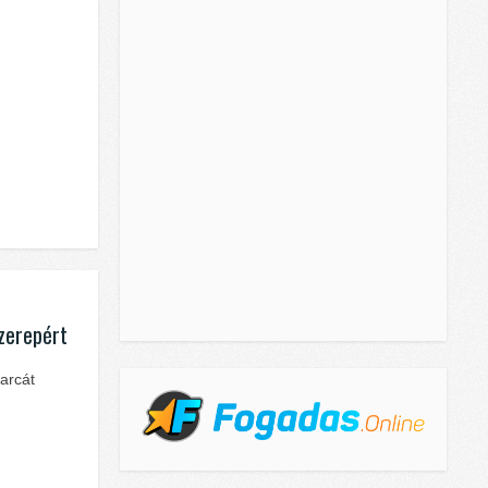
szerepért
arcát