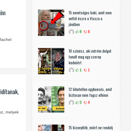
cím
15 nevetséges baki, amit nem
vettél észre a Vissza a
jövőben
8
8
Rachel
10 színész, aki extrém dolgot
tanult meg egy szerep
kedvéért
1
1
12 hihetetlen egybeesés, amit
idítanak,
biztosan nem fogsz elhinni
5
4
tsz, melyek
15 bizonyíték, miért ne rendelj