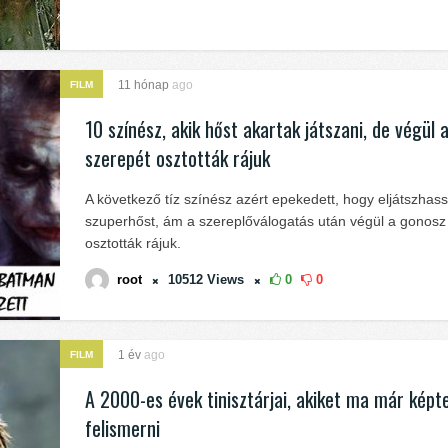
11 hónap
ago
FILM
10 színész, akik hőst akartak játszani, de végül 
szerepét osztották rájuk
A következő tíz színész azért epekedett, hogy eljátszhas
szuperhőst, ám a szereplőválogatás után végül a gonosz
osztották rájuk.
root
10512
Views
0
0
1 év
ago
FILM
A 2000-es évek tinisztárjai, akiket ma már képt
felismerni