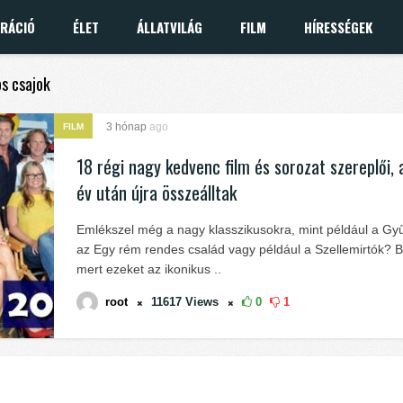
IRÁCIÓ
ÉLET
ÁLLATVILÁG
FILM
HÍRESSÉGEK
os csajok
3 hónap
ago
FILM
18 régi nagy kedvenc film és sorozat szereplői, 
év után újra összeálltak
Emlékszel még a nagy klasszikusokra, mint például a Gyű
az Egy rém rendes család vagy például a Szellemirtók? B
mert ezeket az ikonikus ..
root
11617
Views
0
1