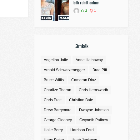
báli ruhát online
3
1
Címkék
Angelina Jolie
Anne Hathaway
Arnold Schwarzenegger
Brad Pitt
Bruce Willis
Cameron Diaz
Charlize Theron
Chris Hemsworth
Chris Pratt
Christian Bale
Drew Barrymore
Dwayne Johnson
George Clooney
Gwyneth Paltrow
Halle Berry
Harrison Ford