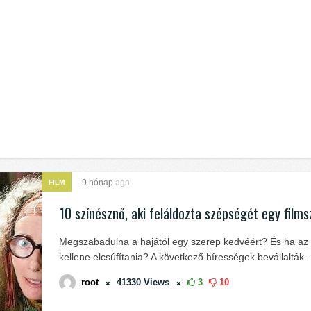
9 hónap
ago
FILM
10 színésznő, aki feláldozta szépségét egy film
Megszabadulna a hajától egy szerep kedvéért? És ha az 
kellene elcsúfítania? A következő hírességek bevállalták.
root
41330
Views
3
10