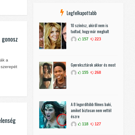
Legfelkapottabb
10 színész, akiről nem is
tudtad, hogy már meghalt
a gonosz
157
223
sák a
Gyereksztárok akkor és most
 szerepét
155
268
A 8 legordítóbb filmes baki,
amiket biztosan nem vettél
észre
elenség
118
127