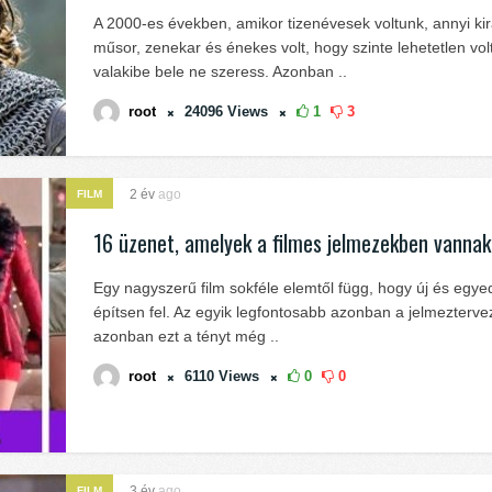
A 2000-es években, amikor tizenévesek voltunk, annyi kir
műsor, zenekar és énekes volt, hogy szinte lehetetlen vol
valakibe bele ne szeress. Azonban ..
root
24096
Views
1
3
2 év
ago
FILM
16 üzenet, amelyek a filmes jelmezekben vannak 
Egy nagyszerű film sokféle elemtől függ, hogy új és egyed
építsen fel. Az egyik legfontosabb azonban a jelmezterve
azonban ezt a tényt még ..
root
6110
Views
0
0
3 év
ago
FILM