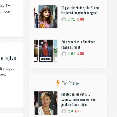
ály TV-
10 gyerekszínész, akiről nem
t, hogy
is tudtad, hogy már meghalt
71
80
20 szuperhős a filmekben
régen és most
64
56
elrejtve
i világot
zés,
Top Pontok
Hihetetlen, de ezt a 16
színészt még egyszer sem
jelölték Oscar-díjra
4
6