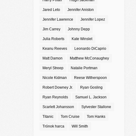
Harry Potter
Hugh Jackman
Jared Leto
Jennifer Aniston
Jennifer Lawrence
Jennifer Lopez
Jim Carrey
Johnny Depp
Julia Roberts
Kate Winslet
Keanu Reeves
Leonardo DiCaprio
Matt Damon
Matthew McConaughey
Meryl Streep
Natalie Portman
Nicole Kidman
Reese Witherspoon
Robert Downey Jr.
Ryan Gosling
Ryan Reynolds
Samuel L. Jackson
Scarlett Johansson
Sylvester Stallone
Titanic
Tom Cruise
Tom Hanks
Trónok harca
Will Smith