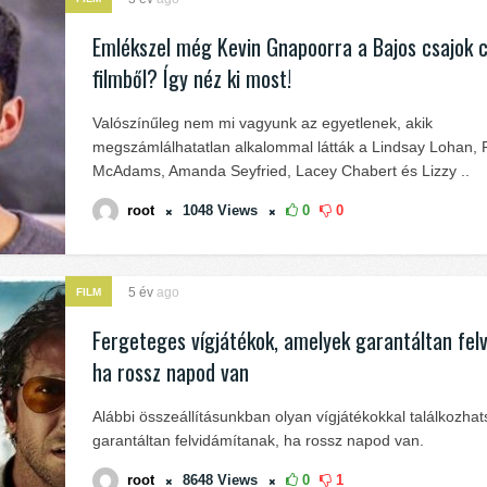
Emlékszel még Kevin Gnapoorra a Bajos csajok 
filmből? Így néz ki most!
Valószínűleg nem mi vagyunk az egyetlenek, akik
megszámlálhatatlan alkalommal látták a Lindsay Lohan, 
McAdams, Amanda Seyfried, Lacey Chabert és Lizzy ..
root
1048
Views
0
0
5 év
ago
FILM
Fergeteges vígjátékok, amelyek garantáltan felv
ha rossz napod van
Alábbi összeállításunkban olyan vígjátékokkal találkozha
garantáltan felvidámítanak, ha rossz napod van.
root
8648
Views
0
1