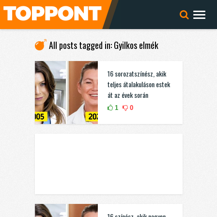
All posts tagged in: Gyilkos elmék
16 sorozatszínész, akik
teljes átalakuláson estek
át az évek során
1
0
16 színész, akik nagyon