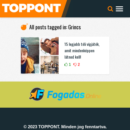
All posts tagged in: Grincs
15 legjobb téli vígjáték,
amit mindenképpen
látnod kell!
1
2
© 2023 TOPPONT. Minden jog fenntartva.