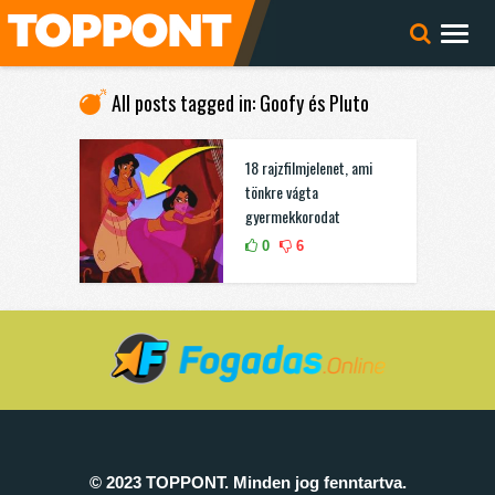
All posts tagged in: Goofy és Pluto
18 rajzfilmjelenet, ami
tönkre vágta
gyermekkorodat
0
6
© 2023 TOPPONT. Minden jog fenntartva.