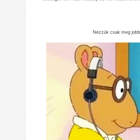
Nézzük csak meg jobban