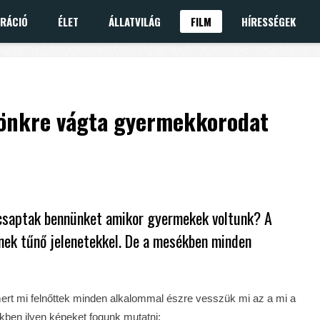
IRÁCIÓ
ÉLET
ÁLLATVILÁG
FILM
HÍRESSÉGEK
 tönkre vágta gyermekkorodat
becsaptak bennünket amikor gyermekek voltunk? A
nek tűnő jelenetekkel. De a mesékben minden
ert mi felnőttek minden alkalommal észre vesszük mi az a mi a
kkben ilyen képeket fogunk mutatni: