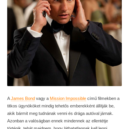
A
James Bond
vagy a
Mission Impossible
című filmekben a
titkos ügynököket mindig tehetős emberekként állítják be,
akik bármit meg tudnának venni és drága autóval járnak.
Azonban a valóságban ennek mindennek az ellentétje
történik, tehát majdnem, hogy láthatatlannak kell lenni.