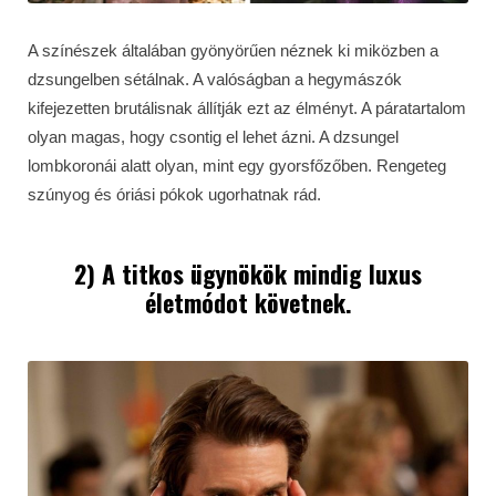
A színészek általában gyönyörűen néznek ki miközben a
dzsungelben sétálnak. A valóságban a hegymászók
kifejezetten brutálisnak állítják ezt az élményt. A páratartalom
olyan magas, hogy csontig el lehet ázni. A dzsungel
lombkoronái alatt olyan, mint egy gyorsfőzőben. Rengeteg
szúnyog és óriási pókok ugorhatnak rád.
2) A titkos ügynökök mindig luxus
életmódot követnek.