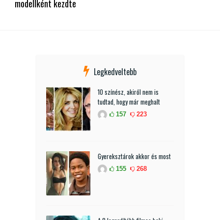
modellként kezdte
Legkedveltebb
10 színész, akiről nem is
tudtad, hogy már meghalt
157
223
Gyereksztárok akkor és most
155
268