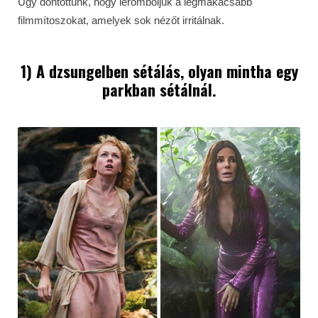
Úgy döntöttünk, hogy leromboljuk a legmakacsabb
filmmítoszokat, amelyek sok nézőt irritálnak.
1) A dzsungelben sétálás, olyan mintha egy
parkban sétálnál.