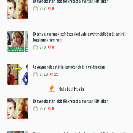
10 gyereksztár, akit tönkretett a gyorsan jött siker
7
8
10 tény a gyermek színészekkel való együttműködésről, amiről
fogalmunk sem volt
0
0
Az Agymenők sztárjai így néznek ki a valóságban
13
15
Related Posts
10 gyereksztár, akit tönkretett a gyorsan jött siker
7
8