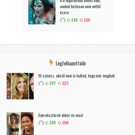
A 8 legordítóbb filmes baki,
amiket biztosan nem vettél
észre
118
128
Legfelkapottabb
10 színész, akiről nem is tudtad, hogy már meghalt
157
223
Gyereksztárok akkor és most
155
268