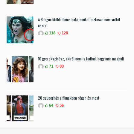
A 8 legordítóbb filmes baki, amiket biztosan nem vettél
észre
118
128
10 gyerekszínész, akiről nem is tudtad, hogy már meghalt
71
80
20 szuperhős a filmekben régen és most
64
56