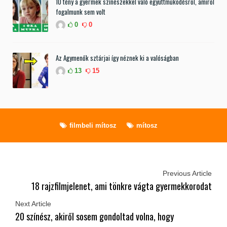
10 tény a gyermek színészekkel való együttműködésről, amiről
fogalmunk sem volt
0
0
Az Agymenők sztárjai így néznek ki a valóságban
13
15
filmbeli mítosz
mítosz
Previous Article
18 rajzfilmjelenet, ami tönkre vágta gyermekkorodat
Next Article
20 színész, akiről sosem gondoltad volna, hogy