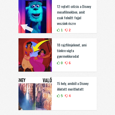
12 rejtett célzás a Disney
mesefilmekben, amit
csak felnőtt fejjel
veszünk észre
1
2
18 rajzfilmjelenet, ami
tönkre vágta
gyermekkorodat
0
6
15 hely, amiből a Disney
ihletett meríthetett
5
4