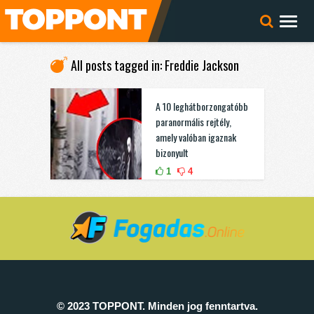
All posts tagged in: Freddie Jackson
A 10 leghátborzongatóbb
paranormális rejtély,
amely valóban igaznak
bizonyult
1
4
© 2023 TOPPONT. Minden jog fenntartva.