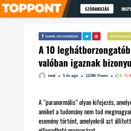
SZÓRAKOZÁS
INSP
SHARE ON FACEBOOK
SZÓRAKOZÁS
A 10 leghátborzongatóbb
valóban igaznak bizonyu
root
5 év
ago
12386
Views
1
4
A “paranormális” olyan kifejezés, amely
amiket a tudomány nem tud megmagyará
esemény történt, amelyekről azt állítot
elfogadható magyarázat.