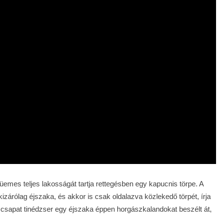
emes teljes lakosságát tartja rettegésben egy kapucnis törpe. A
zárólag éjszaka, és akkor is csak oldalazva közlekedő törpét, írja
gy csapat tinédzser egy éjszaka éppen horgászkalandokat beszélt át,