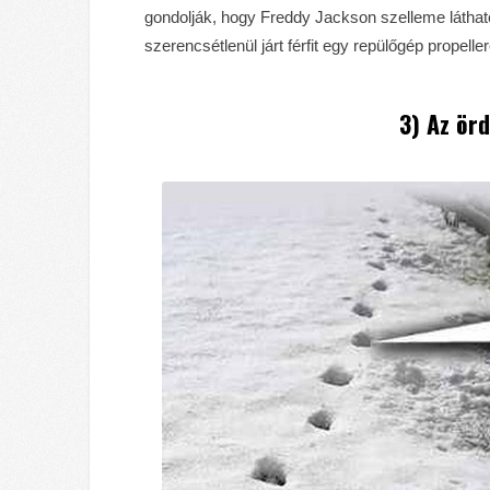
gondolják, hogy Freddy Jackson szelleme látható
szerencsétlenül járt férfit egy repülőgép propelle
3) Az ör