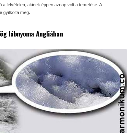
 a felvételen, akinek éppen aznap volt a temetése. A
re gyilkolta meg.
dög lábnyoma Angliában