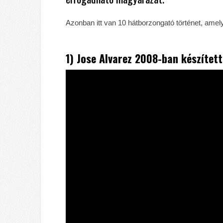
Azonban itt van 10 hátborzongató történet, amel
1) Jose Alvarez 2008-ban készített