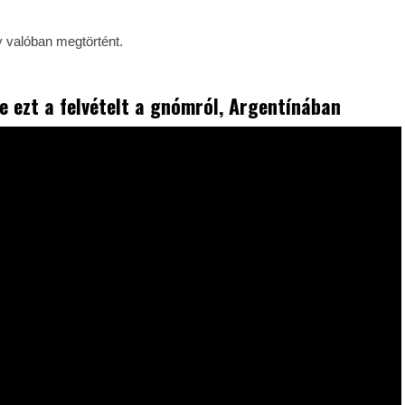
y valóban megtörtént.
e ezt a felvételt a gnómról, Argentínában