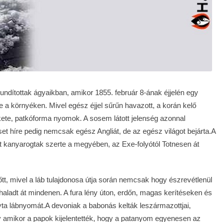
ndítottak ágyaikban, amikor 1855. február 8-ának éjjelén egy
e a környéken. Mivel egész éjjel sűrűn havazott, a korán kelő
kete, patkóforma nyomok. A sosem látott jelenség azonnal
eset híre pedig nemcsak egész Angliát, de az egész világot bejárta.A
t kanyarogtak szerte a megyében, az Exe-folyótól Totnesen át
lőtt, mivel a láb tulajdonosa útja során nemcsak hogy észrevétlenül
l haladt át mindenen. A fura lény úton, erdőn, magas kerítéseken és
gyta lábnyomát.A devoniak a babonás kelták leszármazottjai,
amikor a papok kijelentették, hogy a patanyom egyenesen az