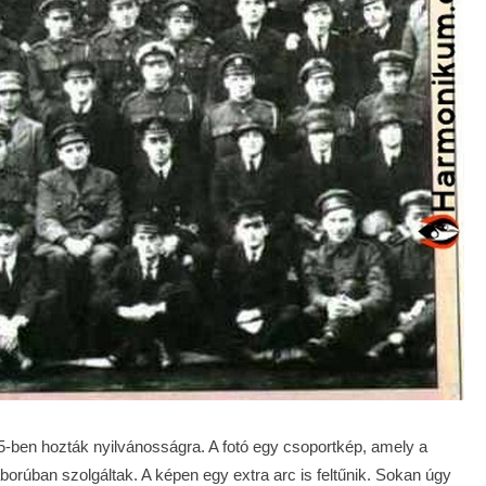
5-ben hozták nyilvánosságra. A fotó egy csoportkép, amely a
borúban szolgáltak. A képen egy extra arc is feltűnik. Sokan úgy