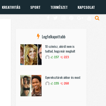
KREATIVITÁS
SPORT
TERMÉSZET
KAPCSOLAT
Legfelkapottabb
10 színész, akiről nem is
tudtad, hogy már meghalt
157
223
Gyereksztárok akkor és most
155
268