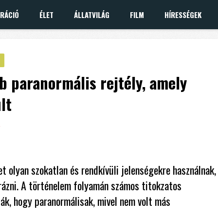
IRÁCIÓ
ÉLET
ÁLLATVILÁG
FILM
HÍRESSÉGEK
 paranormális rejtély, amely
lt
et olyan szokatlan és rendkívüli jelenségekre használnak,
zni. A történelem folyamán számos titokzatos
ták, hogy paranormálisak, mivel nem volt más