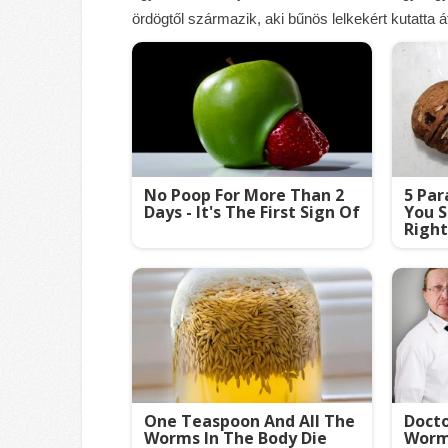
ördögtől származik, aki bűnös lelkekért kutatta
No Poop For More Than 2
5 Par
Days - It's The First Sign Of
You S
Righ
One Teaspoon And All The
Doct
Worms In The Body Die
Worm