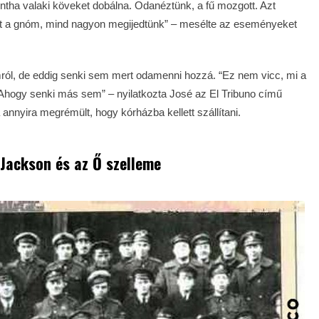
 mintha valaki köveket dobálna. Odanéztünk, a fű mozgott. Azt
nt a gnóm, mind nagyon megijedtünk” – mesélte az eseményeket
mról, de eddig senki sem mert odamenni hozzá. “Ez nem vicc, mi a
Ahogy senki más sem” – nyilatkozta José az El Tribuno című
 annyira megrémült, hogy kórházba kellett szállítani.
 Jackson és az Ő szelleme