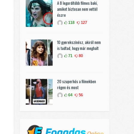
A 8 legordítóbb filmes baki,
amiket biztosan nem vettél
észre
118
127
10 gyerekszínész, akiről nem
is tudtad, hogy már meghalt
71
80
20 szuperhős a filmekben
régen és most
64
56