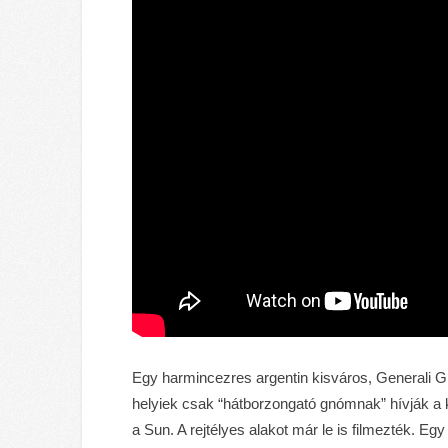
Egy harmincezres argentin kisváros, Generali Gü
helyiek csak “hátborzongató gnómnak” hívják a ki
a Sun. A rejtélyes alakot már le is filmezték. E