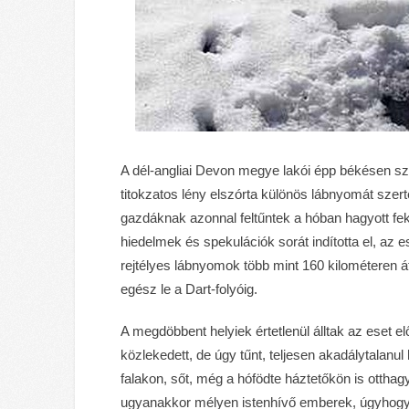
A dél-angliai Devon megye lakói épp békésen szu
titokzatos lény elszórta különös lábnyomát szert
gazdáknak azonnal feltűntek a hóban hagyott fe
hiedelmek és spekulációk sorát indította el, az 
rejtélyes lábnyomok több mint 160 kilométeren á
egész le a Dart-folyóig.
A megdöbbent helyiek értetlenül álltak az eset e
közlekedett, de úgy tűnt, teljesen akadálytalanu
falakon, sőt, még a hófödte háztetőkön is ottha
ugyanakkor mélyen istenhívő emberek, úgyhogy 