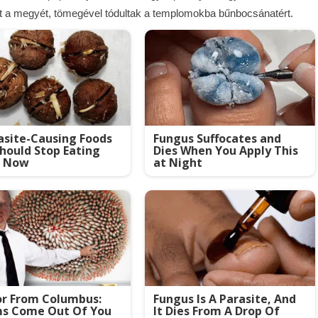
 át a megyét, tömegével tódultak a templomokba bűnbocsánatért.
asite-Causing Foods
Fungus Suffocates and
hould Stop Eating
Dies When You Apply This
t Now
at Night
or From Columbus:
Fungus Is A Parasite, And
s Come Out Of You
It Dies From A Drop Of