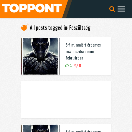
All posts tagged in: Feszültség
8 film, amiért érdemes
lesz moziba menni
februárban
1
0
8 film, amiért érdemes