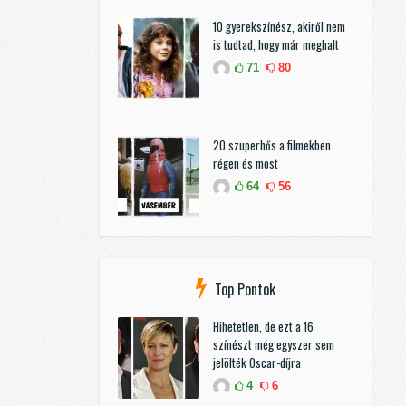
10 gyerekszínész, akiről nem
is tudtad, hogy már meghalt
71
80
20 szuperhős a filmekben
régen és most
64
56
Top Pontok
Hihetetlen, de ezt a 16
színészt még egyszer sem
jelölték Oscar-díjra
4
6