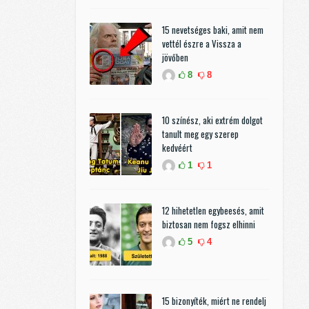
15 nevetséges baki, amit nem
vettél észre a Vissza a
jövőben
8
8
10 színész, aki extrém dolgot
tanult meg egy szerep
kedvéért
1
1
12 hihetetlen egybeesés, amit
biztosan nem fogsz elhinni
5
4
15 bizonyíték, miért ne rendelj