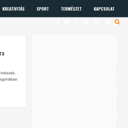
KREATIVITÁS
SPORT
TERMÉSZET
KAPCSOLAT
jra
zínészek,
tegóriában