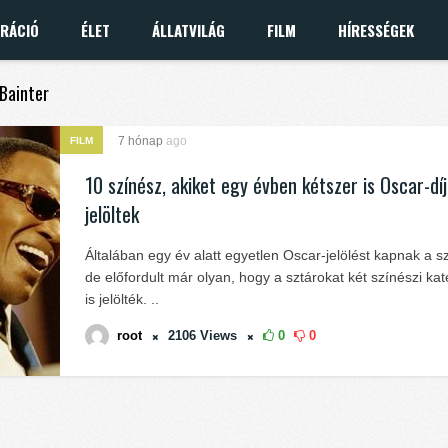
IRÁCIÓ
ÉLET
ÁLLATVILÁG
FILM
HÍRESSÉGEK
 Bainter
7 hónap
ago
FILM
10 színész, akiket egy évben kétszer is Oscar-dí
jelöltek
Általában egy év alatt egyetlen Oscar-jelölést kapnak a s
de előfordult már olyan, hogy a sztárokat két színészi ka
is jelölték. ..
root
2106
Views
0
0