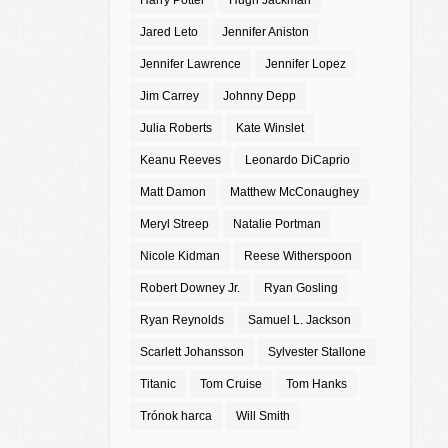
Harry Potter
Hugh Jackman
Jared Leto
Jennifer Aniston
Jennifer Lawrence
Jennifer Lopez
Jim Carrey
Johnny Depp
Julia Roberts
Kate Winslet
Keanu Reeves
Leonardo DiCaprio
Matt Damon
Matthew McConaughey
Meryl Streep
Natalie Portman
Nicole Kidman
Reese Witherspoon
Robert Downey Jr.
Ryan Gosling
Ryan Reynolds
Samuel L. Jackson
Scarlett Johansson
Sylvester Stallone
Titanic
Tom Cruise
Tom Hanks
Trónok harca
Will Smith