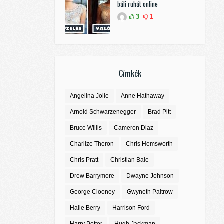
báli ruhát online
3
1
Címkék
Angelina Jolie
Anne Hathaway
Arnold Schwarzenegger
Brad Pitt
Bruce Willis
Cameron Diaz
Charlize Theron
Chris Hemsworth
Chris Pratt
Christian Bale
Drew Barrymore
Dwayne Johnson
George Clooney
Gwyneth Paltrow
Halle Berry
Harrison Ford