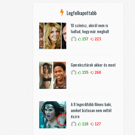
Legfelkapottabb
10 színész, akiről nem is
tudtad, hogy már meghalt
157
223
Gyereksztárok akkor és most
155
268
A 8 legordítóbb filmes baki,
amiket biztosan nem vettél
észre
118
127