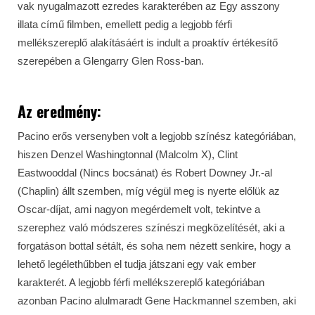
vak nyugalmazott ezredes karakterében az Egy asszony
illata című filmben, emellett pedig a legjobb férfi
mellékszereplő alakításáért is indult a proaktív értékesítő
szerepében a Glengarry Glen Ross-ban.
Az eredmény:
Pacino erős versenyben volt a legjobb színész kategóriában,
hiszen Denzel Washingtonnal (Malcolm X), Clint
Eastwooddal (Nincs bocsánat) és Robert Downey Jr.-al
(Chaplin) állt szemben, míg végül meg is nyerte előlük az
Oscar-díjat, ami nagyon megérdemelt volt, tekintve a
szerephez való módszeres színészi megközelítését, aki a
forgatáson bottal sétált, és soha nem nézett senkire, hogy a
lehető legélethűbben el tudja játszani egy vak ember
karakterét. A legjobb férfi mellékszereplő kategóriában
azonban Pacino alulmaradt Gene Hackmannel szemben, aki