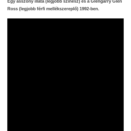
Egy asszony illata (legjobb színész) és a Glengarry Glen
Ross (legjobb férfi mellékszereplő) 1992-ben.