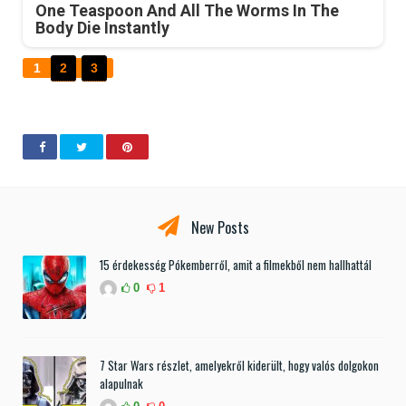
One Teaspoon And All The Worms In The
Body Die Instantly
1
2
3
New Posts
15 érdekesség Pókemberről, amit a filmekből nem hallhattál
0
1
7 Star Wars részlet, amelyekről kiderült, hogy valós dolgokon
alapulnak