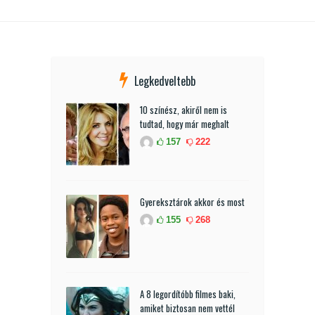
Legkedveltebb
10 színész, akiről nem is
tudtad, hogy már meghalt
157
222
Gyereksztárok akkor és most
155
268
A 8 legordítóbb filmes baki,
amiket biztosan nem vettél