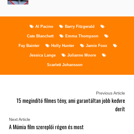
Al Pacino
Barry Fitzgerald
Cate Blanchett
Emma Thompson
Fay Bainter
Holly Hunter
Jamie Foxx
Jessica Lange
Julianne Moore
Scarlett Johansson
Previous Article
15 megindító filmes tény, ami garantáltan jobb kedvre
derít
Next Article
A Múmia film szereplői régen és most