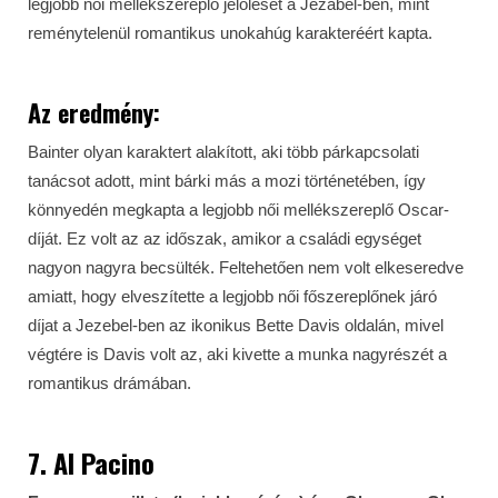
legjobb női mellékszereplő jelölését a Jezabel-ben, mint
reménytelenül romantikus unokahúg karakteréért kapta.
Az eredmény:
Bainter olyan karaktert alakított, aki több párkapcsolati
tanácsot adott, mint bárki más a mozi történetében, így
könnyedén megkapta a legjobb női mellékszereplő Oscar-
díját. Ez volt az az időszak, amikor a családi egységet
nagyon nagyra becsülték. Feltehetően nem volt elkeseredve
amiatt, hogy elveszítette a legjobb női főszereplőnek járó
díjat a Jezebel-ben az ikonikus Bette Davis oldalán, mivel
végtére is Davis volt az, aki kivette a munka nagyrészét a
romantikus drámában.
7. Al Pacino