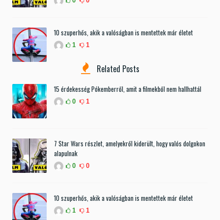
0
0
10 szuperhős, akik a valóságban is mentettek már életet
1
1
Related Posts
15 érdekesség Pókemberről, amit a filmekből nem hallhattál
0
1
7 Star Wars részlet, amelyekről kiderült, hogy valós dolgokon
alapulnak
0
0
10 szuperhős, akik a valóságban is mentettek már életet
1
1