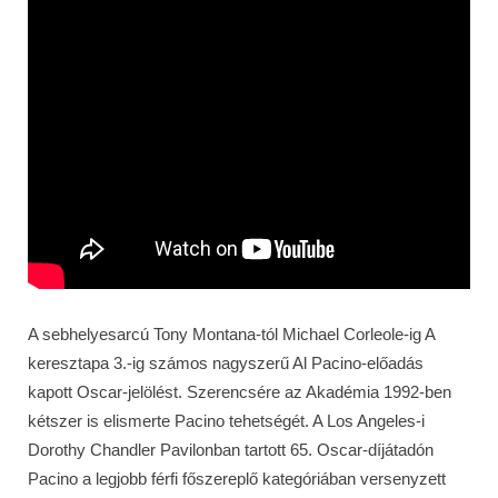
A sebhelyesarcú Tony Montana-tól Michael Corleole-ig A
keresztapa 3.-ig számos nagyszerű Al Pacino-előadás
kapott Oscar-jelölést. Szerencsére az Akadémia 1992-ben
kétszer is elismerte Pacino tehetségét. A Los Angeles-i
Dorothy Chandler Pavilonban tartott 65. Oscar-díjátadón
Pacino a legjobb férfi főszereplő kategóriában versenyzett