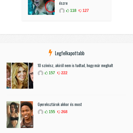
észre
118
127
Legfelkapottabb
10 színész, akiről nem is tudtad, hogy már meghalt
157
222
Gyereksztárok akkor és most
155
268