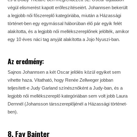
végül elismerést kapott erőfeszítéseiért. Johannsen bekerült
a legjobb női főszereplő kategóriába, miután a Házassági
történet-ben egy egymással háborúban élő pár egyik felét
alakította, és a legjobb női mellékszereplőnek jelölték, amikor
egy 10 éves náci tag anyját alakította a Jojo Nyuszi-ban.
Az eredmény:
Sajnos Johannsen a két Oscar jelölés közül egyiket sem
vihette haza. Vitatható, hogy Renée Zellweger jobban
teljesített-e Judy Garland színésznőként a Judy-ban, és a
legjobb női mellékszereplő kategóriában sem volt jobb Laura
Dernnél (Johansson társszereplőjénél a Házassági történet-
ben).
8. Fay Bainter