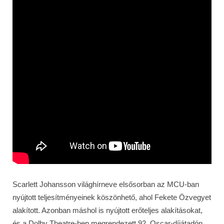
Scarlett Johansson világhírneve elsősorban az MCU-ban
nyújtott teljesítményeinek köszönhető, ahol Fekete Özvegyet
alakított. Azonban máshol is nyújtott erőteljes alakításokat,
és a Dolby Theatre-ben megrendezett 92. Oscar-díjátadón