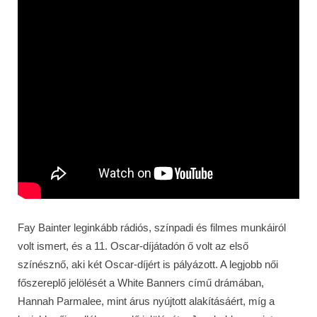
Fay Bainter leginkább rádiós, színpadi és filmes munkáiról
volt ismert, és a 11. Oscar-díjátadón ő volt az első
színésznő, aki két Oscar-díjért is pályázott. A legjobb női
főszereplő jelölését a White Banners című drámában,
Hannah Parmalee, mint árus nyújtott alakításáért, míg a