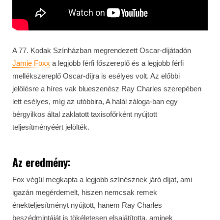
A 77. Kodak Színházban megrendezett Oscar-díjátadón
Jamie Foxx
a legjobb férfi főszereplő és a legjobb férfi
mellékszereplő Oscar-díjra is esélyes volt. Az előbbi
jelölésre a híres vak blueszenész Ray Charles szerepében
lett esélyes, míg az utóbbira, A halál záloga-ban egy
bérgyilkos által zaklatott taxisofőrként nyújtott
teljesítményéért jelölték.
Az eredmény:
Fox végül megkapta a legjobb színésznek járó díjat, ami
igazán megérdemelt, hiszen nemcsak remek
énekteljesítményt nyújtott, hanem Ray Charles
beszédmintáját is tökéletesen elsajátította, aminek