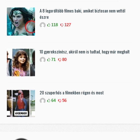
A 8 legordítóbb filmes baki, amiket biztosan nem vettél
észre
118
127
10 gyerekszínész, akiről nem is tudtad, hogy már meghalt
71
80
20 szuperhős a filmekben régen és most
64
56