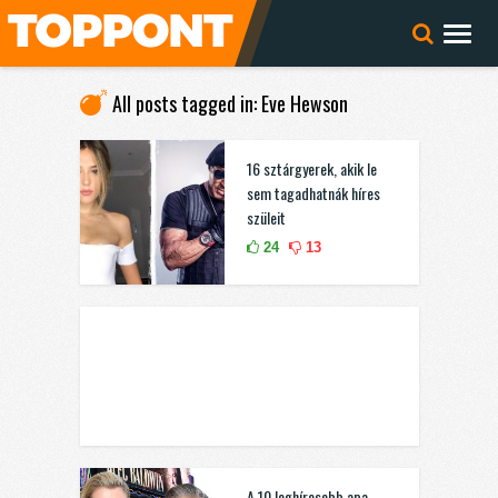
All posts tagged in: Eve Hewson
16 sztárgyerek, akik le
sem tagadhatnák híres
szüleit
24
13
A 10 leghíresebb apa-