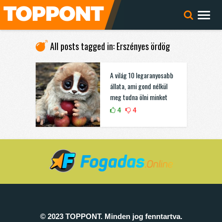
All posts tagged in: Erszényes ördög
A világ 10 legaranyosabb
állata, ami gond nélkül
meg tudna ölni minket
4
4
© 2023 TOPPONT. Minden jog fenntartva.