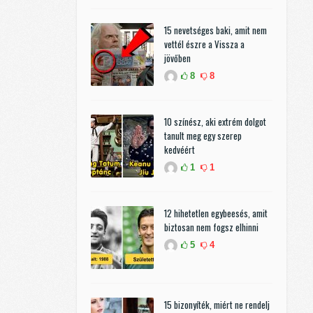
15 nevetséges baki, amit nem
vettél észre a Vissza a
jövőben
8
8
10 színész, aki extrém dolgot
tanult meg egy szerep
kedvéért
1
1
12 hihetetlen egybeesés, amit
biztosan nem fogsz elhinni
5
4
15 bizonyíték, miért ne rendelj