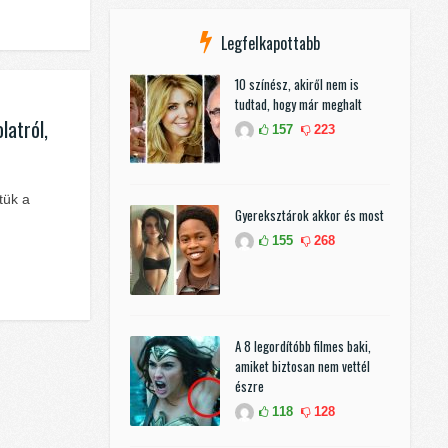
Legfelkapottabb
10 színész, akiről nem is
tudtad, hogy már meghalt
latról,
157
223
tük a
Gyereksztárok akkor és most
155
268
A 8 legordítóbb filmes baki,
amiket biztosan nem vettél
észre
118
128