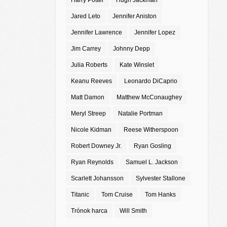
Harry Potter
Hugh Jackman
Jared Leto
Jennifer Aniston
Jennifer Lawrence
Jennifer Lopez
Jim Carrey
Johnny Depp
Julia Roberts
Kate Winslet
Keanu Reeves
Leonardo DiCaprio
Matt Damon
Matthew McConaughey
Meryl Streep
Natalie Portman
Nicole Kidman
Reese Witherspoon
Robert Downey Jr.
Ryan Gosling
Ryan Reynolds
Samuel L. Jackson
Scarlett Johansson
Sylvester Stallone
Titanic
Tom Cruise
Tom Hanks
Trónok harca
Will Smith