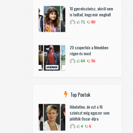
10 gyerekszínész, akiről nem
is tudtad, hogy már meghalt
71
80
20 szuperhős a filmekben
régen és most
64
56
Top Pontok
Hihetetlen, de ezt a 16
színészt még egyszer sem
jelölték Oscar-díjra
4
6