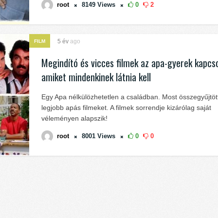
root
8149
Views
0
2
5 év
ago
FILM
Megindító és vicces filmek az apa-gyerek kapcso
amiket mindenkinek látnia kell
Egy Apa nélkülözhetetlen a családban. Most összegyűjtöt
legjobb apás filmeket. A filmek sorrendje kizárólag saját
véleményen alapszik!
root
8001
Views
0
0