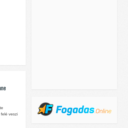
nne
te
 felé veszi