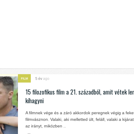
5 év
ago
FILM
15 filozofikus film a 21. századból, amit vétek le
kihagyni
A filmnek vége és a záró akkordok peregnek végig a feke
filmvásznon. Valaki, aki melletted ült, feláll, valaki a kijárat
az irányt, miközben ..