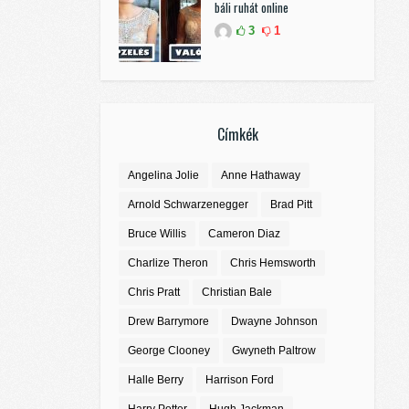
báli ruhát online
3
1
Címkék
Angelina Jolie
Anne Hathaway
Arnold Schwarzenegger
Brad Pitt
Bruce Willis
Cameron Diaz
Charlize Theron
Chris Hemsworth
Chris Pratt
Christian Bale
Drew Barrymore
Dwayne Johnson
George Clooney
Gwyneth Paltrow
Halle Berry
Harrison Ford