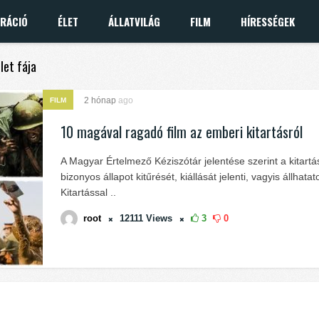
IRÁCIÓ
ÉLET
ÁLLATVILÁG
FILM
HÍRESSÉGEK
let fája
2 hónap
ago
FILM
10 magával ragadó film az emberi kitartásról
A Magyar Értelmező Kéziszótár jelentése szerint a kitartá
bizonyos állapot kitűrését, kiállását jelenti, vagyis állhata
Kitartással ..
root
12111
Views
3
0