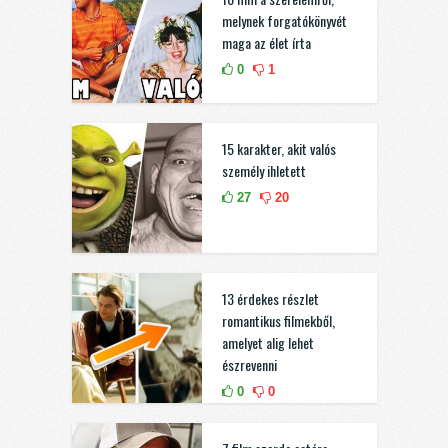
melynek forgatókönyvét
maga az élet írta
0
1
15 karakter, akit valós
személy ihletett
27
20
13 érdekes részlet
romantikus filmekből,
amelyet alig lehet
észrevenni
0
0