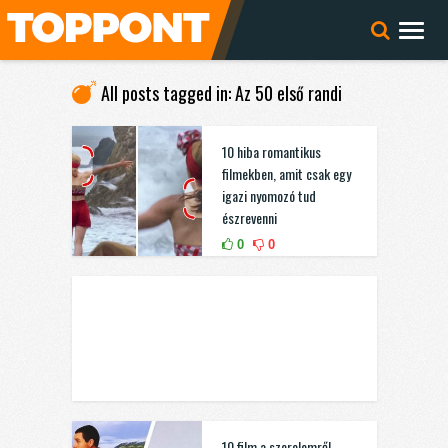
All posts tagged in: Az 50 első randi
10 hiba romantikus
filmekben, amit csak egy
igazi nyomozó tud
észrevenni
0
0
10 film a szerelemről,