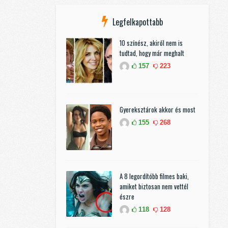
Legfelkapottabb
10 színész, akiről nem is
tudtad, hogy már meghalt
157
223
Gyereksztárok akkor és most
155
268
A 8 legordítóbb filmes baki,
amiket biztosan nem vettél
észre
118
128