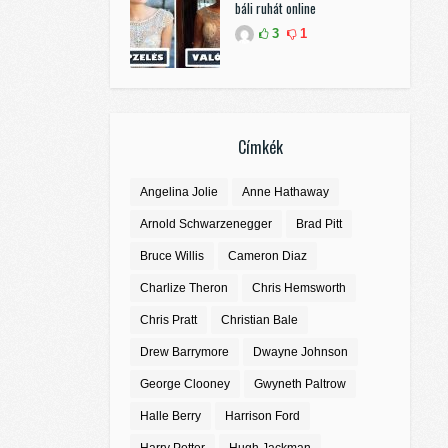
báli ruhát online
3
1
Címkék
Angelina Jolie
Anne Hathaway
Arnold Schwarzenegger
Brad Pitt
Bruce Willis
Cameron Diaz
Charlize Theron
Chris Hemsworth
Chris Pratt
Christian Bale
Drew Barrymore
Dwayne Johnson
George Clooney
Gwyneth Paltrow
Halle Berry
Harrison Ford