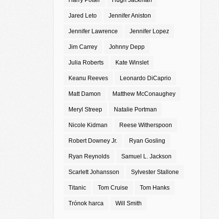
Harry Potter
Hugh Jackman
Jared Leto
Jennifer Aniston
Jennifer Lawrence
Jennifer Lopez
Jim Carrey
Johnny Depp
Julia Roberts
Kate Winslet
Keanu Reeves
Leonardo DiCaprio
Matt Damon
Matthew McConaughey
Meryl Streep
Natalie Portman
Nicole Kidman
Reese Witherspoon
Robert Downey Jr.
Ryan Gosling
Ryan Reynolds
Samuel L. Jackson
Scarlett Johansson
Sylvester Stallone
Titanic
Tom Cruise
Tom Hanks
Trónok harca
Will Smith