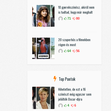
10 gyerekszínész, akiről nem
is tudtad, hogy már meghalt
71
80
20 szuperhős a filmekben
régen és most
64
56
Top Pontok
Hihetetlen, de ezt a 16
színészt még egyszer sem
jelölték Oscar-díjra
4
6