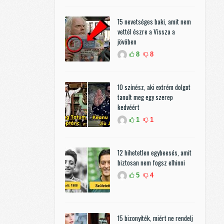
15 nevetséges baki, amit nem
vettél észre a Vissza a
jövőben
8
8
10 színész, aki extrém dolgot
tanult meg egy szerep
kedvéért
1
1
12 hihetetlen egybeesés, amit
biztosan nem fogsz elhinni
5
4
15 bizonyíték, miért ne rendelj