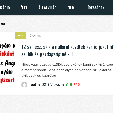
IRÁCIÓ
ÉLET
ÁLLATVILÁG
FILM
HÍRESSÉGEK
kwafina
1 év
ago
FILM
12 színész, akik a nulláról kezdték karrierjüket h
szülők és gazdagság nélkül
Híres vagy gazdag szülők gyerekének lenni sok kiváltságg
a most felsorolt 12 színész olyan hétköznapi szülőktől szü
akik csak és kizárólag ..
root
2247
Views
0
0